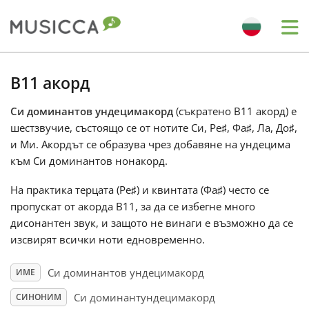
Me
Bahasa Indonesia
B11 акорд
Си доминантов ундецимакорд
(съкратено B11 акорд) е
Български
шестзвучие, състоящо се от нотите Си, Ре
♯
, Фа
♯
, Ла, До
♯
,
и Ми. Акордът се образува чрез добавяне на ундецима
Dansk
към Си доминантов нонакорд.
На практика терцата (Ре
♯
) и квинтата (Фа
♯
) често се
Deutsch
пропускат от акорда B11, за да се избегне много
дисонантен звук, и защото не винаги е възможно да се
изсвирят всички ноти едновременно.
English
Си доминантов ундецимакорд
ИМЕ
Español
Си доминантундецимакорд
СИНОНИМ