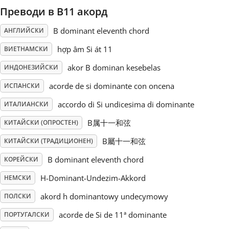
Преводи в B11 акорд
Русский
B dominant eleventh chord
АНГЛИЙСКИ
hợp âm Si át 11
ВИЕТНАМСКИ
Svenska
akor B dominan kesebelas
ИНДОНЕЗИЙСКИ
acorde de si dominante con oncena
Tiếng Việt
ИСПАНСКИ
accordo di Si undicesima di dominante
ИТАЛИАНСКИ
Türkçe
B属十一和弦
КИТАЙСКИ (ОПРОСТЕН)
B屬十一和弦
КИТАЙСКИ (ТРАДИЦИОНЕН)
Українська
B dominant eleventh chord
КОРЕЙСКИ
H-Dominant-Undezim-Akkord
НЕМСКИ
简体中文
akord h dominantowy undecymowy
ПОЛСКИ
acorde de Si de 11ª dominante
ПОРТУГАЛСКИ
繁體中文