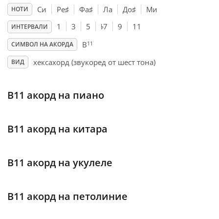
Си
Ре
♯
Фа
♯
Ла
До
♯
Ми
НОТИ
♭
Français
1
3
5
7
9
11
ИНТЕРВАЛИ
11
B
СИМВОЛ НА АКОРДА
한국어
хексахорд (звукоред от шест тона)
ВИД
हिन्दी
B11 акорд на пиано
Italiano
B11 акорд на китара
日本語
B11 акорд на укулеле
Polski
B11 акорд на петолиние
Português