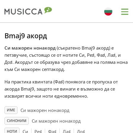
Me
Bahasa Indonesia
Bmaj9 акорд
Си мажорен нонакорд
(съкратено Bmaj9 акорд) е
Български
петзвучие, състоящо се от нотите Си, Ре
♯
, Фа
♯
, Ла
♯
, и
До
♯
. Акордът се образува чрез добавяне на голяма нона
Dansk
към Си мажорен септакорд.
На практика квинтата (Фа
♯
) понякога се пропуска от
Deutsch
акорда Bmaj9, защото не винаги е възможно да се
изсвирят всички ноти едновременно.
English
Си мажорен нонакорд
ИМЕ
Си мажорен нонакорд
СИНОНИМ
Español
Си
Ре
♯
Фа
♯
Ла
♯
До
♯
НОТИ