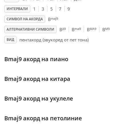
1
3
5
7
9
ИНТЕРВАЛИ
Français
maj9
B
СИМВОЛ НА АКОРДА
Δ9
ma9
MA9
M9
B
B
B
B
АЛТЕРНАТИВНИ СИМВОЛИ
한국어
пентахорд (звукоред от пет тона)
ВИД
हिन्दी
Bmaj9 акорд на пиано
Italiano
Bmaj9 акорд на китара
日本語
Bmaj9 акорд на укулеле
Polski
Bmaj9 акорд на петолиние
Português