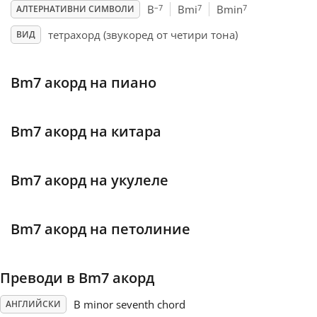
–7
7
7
B
Bmi
Bmin
АЛТЕРНАТИВНИ СИМВОЛИ
Français
тетрахорд (звукоред от четири тона)
ВИД
한국어
Bm7 акорд на пиано
हिन्दी
Bm7 акорд на китара
Italiano
Bm7 акорд на укулеле
日本語
Bm7 акорд на петолиние
Polski
Преводи в Bm7 акорд
Português
B minor seventh chord
АНГЛИЙСКИ