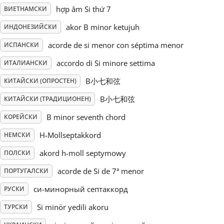
hợp âm Si thứ 7
ВИЕТНАМСКИ
Русский
akor B minor ketujuh
ИНДОНЕЗИЙСКИ
acorde de si menor con séptima menor
ИСПАНСКИ
Svenska
accordo di Si minore settima
ИТАЛИАНСКИ
B小七和弦
КИТАЙСКИ (ОПРОСТЕН)
Tiếng Việt
B小七和弦
КИТАЙСКИ (ТРАДИЦИОНЕН)
Türkçe
B minor seventh chord
КОРЕЙСКИ
H-Mollseptakkord
НЕМСКИ
Українська
akord h-moll septymowy
ПОЛСКИ
acorde de Si de 7ª menor
ПОРТУГАЛСКИ
简体中文
си-минорный септаккорд
РУСКИ
Si minör yedili akoru
ТУРСКИ
繁體中文