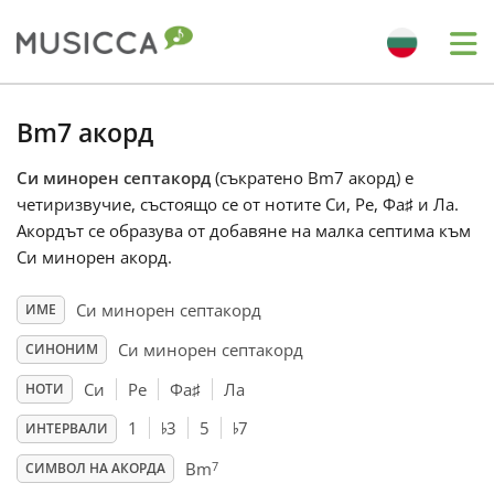
Me
Bahasa Indonesia
Bm7 акорд
Си минорен септакорд
(съкратено Bm7 акорд) е
Български
четиризвучие, състоящо се от нотите Си, Ре, Фа
♯
и Ла.
Акордът се образува от добавяне на малка септима към
Dansk
Си минорен акорд.
Си минорен септакорд
ИМЕ
Deutsch
Си минорен септакорд
СИНОНИМ
Си
Ре
Фа
♯
Ла
НОТИ
English
♭
♭
1
3
5
7
ИНТЕРВАЛИ
7
Español
Bm
СИМВОЛ НА АКОРДА