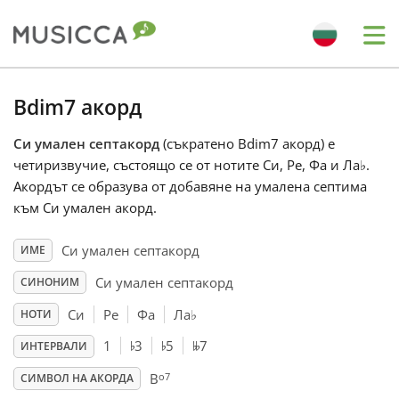
Me
Bahasa Indonesia
Bdim7 акорд
Си умален септакорд
(съкратено Bdim7 акорд) е
Български
четиризвучие, състоящо се от нотите Си, Ре, Фа и Ла
♭
.
Акордът се образува от добавяне на умалена септима
Dansk
към Си умален акорд.
Си умален септакорд
ИМЕ
Deutsch
Си умален септакорд
СИНОНИМ
Си
Ре
Фа
Ла
♭
НОТИ
English
♭
♭
𝄫
1
3
5
7
ИНТЕРВАЛИ
o7
Español
B
СИМВОЛ НА АКОРДА