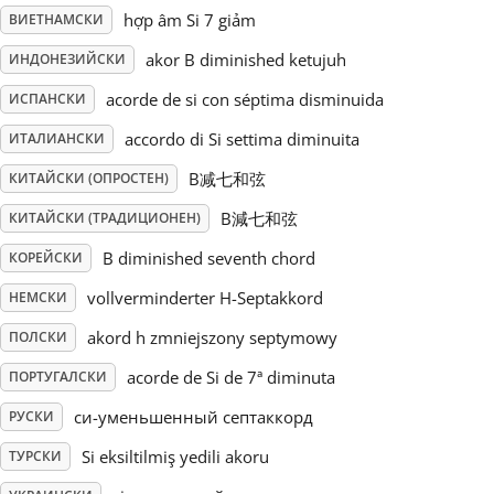
hợp âm Si 7 giảm
ВИЕТНАМСКИ
Русский
akor B diminished ketujuh
ИНДОНЕЗИЙСКИ
acorde de si con séptima disminuida
ИСПАНСКИ
Svenska
accordo di Si settima diminuita
ИТАЛИАНСКИ
B减七和弦
КИТАЙСКИ (ОПРОСТЕН)
Tiếng Việt
B減七和弦
КИТАЙСКИ (ТРАДИЦИОНЕН)
Türkçe
B diminished seventh chord
КОРЕЙСКИ
vollverminderter H-Septakkord
НЕМСКИ
Українська
akord h zmniejszony septymowy
ПОЛСКИ
acorde de Si de 7ª diminuta
ПОРТУГАЛСКИ
简体中文
си-уменьшенный септаккорд
РУСКИ
Si eksiltilmiş yedili akoru
ТУРСКИ
繁體中文