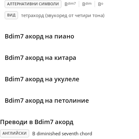
dim7
dim
o
B
B
B
АЛТЕРНАТИВНИ СИМВОЛИ
Français
тетрахорд (звукоред от четири тона)
ВИД
한국어
Bdim7 акорд на пиано
हिन्दी
Bdim7 акорд на китара
Italiano
Bdim7 акорд на укулеле
日本語
Bdim7 акорд на петолиние
Polski
Преводи в Bdim7 акорд
Português
B diminished seventh chord
АНГЛИЙСКИ