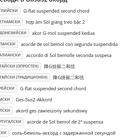
G-flat suspended second chord
ГЛИЙСКИ
hợp âm Sol giáng treo bậc 2
ЕТНАМСКИ
akor G-mol suspended kedua
ДОНЕЗИЙСКИ
acorde de sol bemol con segunda suspendida
ПАНСКИ
accordo di Sol bemolle seconda sospesa
АЛИАНСКИ
降G挂留二和弦
ТАЙСКИ (ОПРОСТЕН)
降G掛留二和弦
ТАЙСКИ (ТРАДИЦИОНЕН)
G-flat suspended second chord
РЕЙСКИ
Ges-Sus2-Akkord
МСКИ
akord ges zawieszony sekundowy
ЛСКИ
acorde de Sol bemol de 2ª suspensa
РТУГАЛСКИ
соль-бемоль-аккорд с задержанной секундой
СКИ