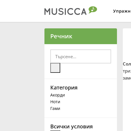
Упражн
Bahasa Indonesia
Речник
Български
Сол
Dansk
три
зам
Категория
Deutsch
Акорди
Ноти
English
Гами
Español
Всички условия