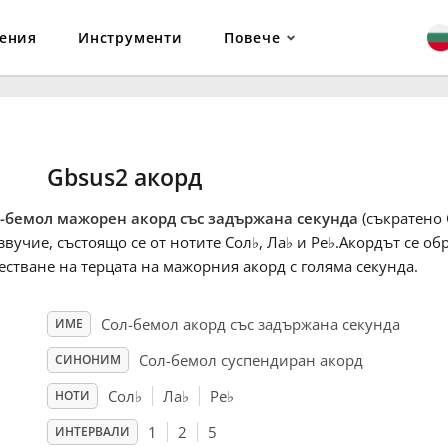
ения
Инструменти
Повече
Gbsus2 акорд
-бемол мажорен акорд със задържана секунда
(съкратено 
звучие, състоящо се от нотите Сол
♭
, Ла
♭
и Ре
♭
.Акордът се об
естване на терцата на мажорния акорд с голяма секунда.
Сол-бемол акорд със задържана секунда
ИМЕ
Сол-бемол суспендиран акорд
СИНОНИМ
Сол
♭
Ла
♭
Ре
♭
НОТИ
1
2
5
ИНТЕРВАЛИ