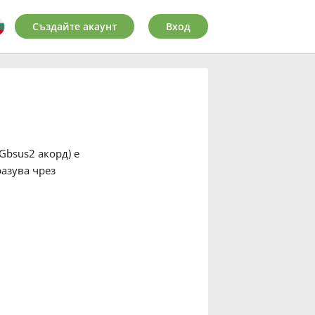
Създайте акаунт
Вход
Gbsus2 акорд) е
разува чрез