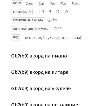
Сол
♭
Си
♭
Ре
♭
Фа
♭
Ла
♭
♭
НОТИ
♭
♭
1
3
5
7
9
ИНТЕРВАЛИ
♭
♭
7(
9)
G
СИМВОЛ НА АКОРДА
♭
♭
7
9
G
АЛТЕРНАТИВЕН СИМВОЛ
пентахорд (звукоред от пет тона)
ВИД
Gb7(b9) акорд на пиано
Gb7(b9) акорд на китара
Gb7(b9) акорд на укулеле
Gb7(b9) акорд на петолиние