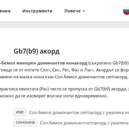
ения
Инструменти
Повече
Gb7(b9) акорд
-бемол минорен доминантов нонакорд
(съкратено Gb7(b9) 
тоящо се от нотите Сол
♭
, Си
♭
, Ре
♭
, Фа
♭
и Ла
♭
♭
. Акордът се фо
авяне на малка нона към Сол-бемол доминантов септакорд.
практика квинтата (Ре
♭
) често се пропуска от Gb7(b9) акорда,
можно да се изсвирят всички ноти едновременно .
Сол-бемол доминантов септакорд с умалена н
ИМЕ
Сол-бемол доминантсептакорд с умалена
СИНОНИМ