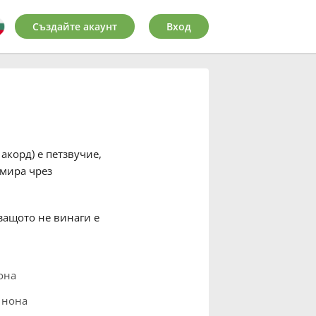
Създайте акаунт
Вход
акорд) е петзвучие,
рмира чрез
 защото не винаги е
она
 нона