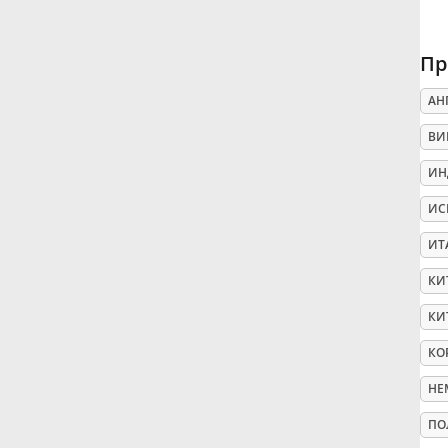
Русский
Пр
АН
Svenska
ВИ
Tiếng Việt
ИН
ИС
Türkçe
ИТ
КИ
Українська
КИ
КО
简体中文
НЕ
繁體中文
ПО