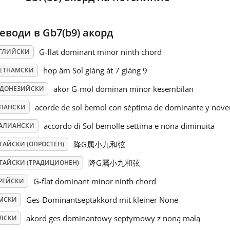
еводи в Gb7(b9) акорд
G-flat dominant minor ninth chord
ГЛИЙСКИ
hợp âm Sol giáng át 7 giáng 9
ЕТНАМСКИ
akor G-mol dominan minor kesembilan
ДОНЕЗИЙСКИ
acorde de sol bemol con séptima de dominante y nov
ПАНСКИ
accordo di Sol bemolle settima e nona diminuita
АЛИАНСКИ
降G属小九和弦
ТАЙСКИ (ОПРОСТЕН)
降G屬小九和弦
ТАЙСКИ (ТРАДИЦИОНЕН)
G-flat dominant minor ninth chord
РЕЙСКИ
Ges-Dominantseptakkord mit kleiner None
МСКИ
akord ges dominantowy septymowy z noną małą
ЛСКИ