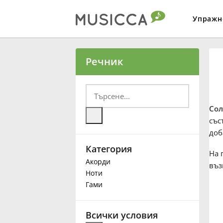
Упражн
Bahasa Indonesia
Речник
Български
Сол
Dansk
със
доб
Категория
Deutsch
На 
Акорди
въз
Ноти
English
Гами
Español
Всички условия