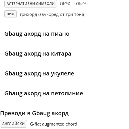
♯
♭
♭
aug
(
5)
G
G
АЛТЕРНАТИВНИ СИМВОЛИ
Français
трихорд (звукоред от три тона)
ВИД
한국어
Gbaug акорд на пиано
हिन्दी
Gbaug акорд на китара
Italiano
Gbaug акорд на укулеле
日本語
Gbaug акорд на петолиние
Polski
Преводи в Gbaug акорд
Português
G-flat augmented chord
АНГЛИЙСКИ