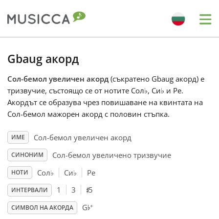
Me
Bahasa Indonesia
Gbaug акорд
Сол-бемол увеличен акорд
(съкратено Gbaug акорд) е
Български
тризвучие, състоящо се от нотите Сол
♭
, Си
♭
и Ре.
Акордът се образува чрез повишаване на квинтата на
Dansk
Сол-бемол мажорен акорд с половин стъпка.
Сол-бемол увеличен акорд
ИМЕ
Deutsch
Сол-бемол увеличено тризвучие
СИНОНИМ
Сол
♭
Си
♭
Ре
НОТИ
English
♯
1
3
5
ИНТЕРВАЛИ
♭
+
G
Español
СИМВОЛ НА АКОРДА