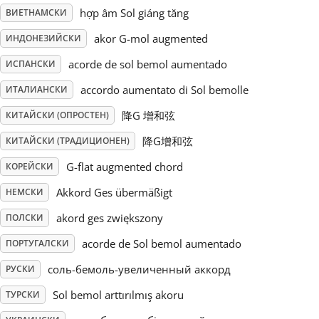
hợp âm Sol giáng tăng
ВИЕТНАМСКИ
Русский
akor G-mol augmented
ИНДОНЕЗИЙСКИ
acorde de sol bemol aumentado
ИСПАНСКИ
Svenska
accordo aumentato di Sol bemolle
ИТАЛИАНСКИ
降G 增和弦
КИТАЙСКИ (ОПРОСТЕН)
Tiếng Việt
降G增和弦
КИТАЙСКИ (ТРАДИЦИОНЕН)
Türkçe
G-flat augmented chord
КОРЕЙСКИ
Akkord Ges übermäßigt
НЕМСКИ
Українська
akord ges zwiększony
ПОЛСКИ
acorde de Sol bemol aumentado
ПОРТУГАЛСКИ
简体中文
соль-бемоль-увеличенный аккорд
РУСКИ
Sol bemol arttırılmış akoru
ТУРСКИ
繁體中文