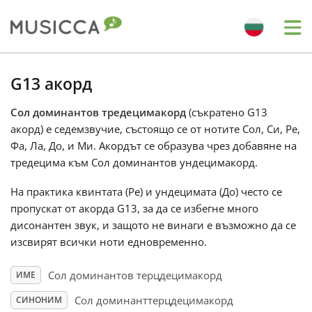
Me
Bahasa Indonesia
G13 акорд
Сол доминантов тредецимакорд
(съкратено G13
Български
акорд) е седемзвучие, състоящо се от нотите Сол, Си, Ре,
Фа, Ла, До, и Ми. Акордът се образува чрез добавяне на
Dansk
тредецима към Сол доминантов ундецимакорд.
На практика квинтата (Ре) и ундецимата (До) често се
Deutsch
пропускат от акорда G13, за да се избегне много
дисонантен звук, и защото не винаги е възможно да се
изсвирят всички ноти едновременно.
English
Сол доминантов терцдецимакорд
ИМЕ
Español
Сол доминанттерцдецимакорд
СИНОНИМ