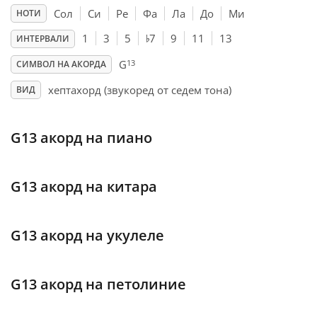
Сол
Си
Ре
Фа
Ла
До
Ми
НОТИ
♭
Français
1
3
5
7
9
11
13
ИНТЕРВАЛИ
13
G
СИМВОЛ НА АКОРДА
한국어
хептахорд (звукоред от седем тона)
ВИД
हिन्दी
G13 акорд на пиано
Italiano
G13 акорд на китара
日本語
G13 акорд на укулеле
Polski
G13 акорд на петолиние
Português