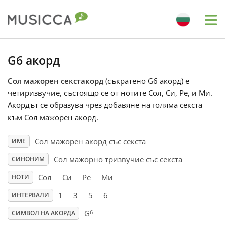
Me
Bahasa Indonesia
G6 акорд
Сол мажорен секстакорд
(съкратено G6 акорд) е
Български
четиризвучие, състоящо се от нотите Сол, Си, Ре, и Ми.
Акордът се образува чрез добавяне на голяма секста
Dansk
към Сол мажорен акорд.
Сол мажорен акорд със секста
ИМЕ
Deutsch
Сол мажорно тризвучие със секста
СИНОНИМ
Сол
Си
Ре
Ми
НОТИ
English
1
3
5
6
ИНТЕРВАЛИ
6
Español
G
СИМВОЛ НА АКОРДА