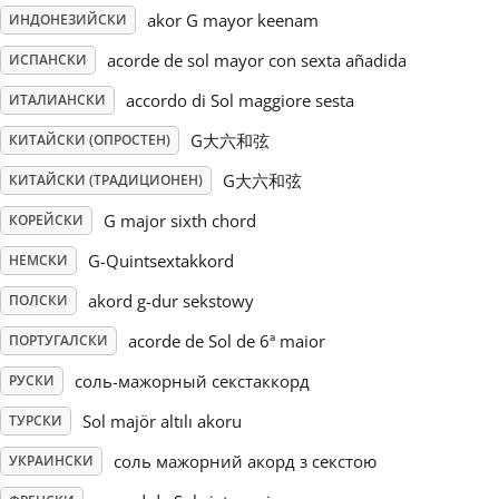
akor G mayor keenam
ИНДОНЕЗИЙСКИ
Русский
acorde de sol mayor con sexta añadida
ИСПАНСКИ
accordo di Sol maggiore sesta
ИТАЛИАНСКИ
Svenska
G大六和弦
КИТАЙСКИ (ОПРОСТЕН)
G大六和弦
КИТАЙСКИ (ТРАДИЦИОНЕН)
Tiếng Việt
G major sixth chord
КОРЕЙСКИ
Türkçe
G-Quintsextakkord
НЕМСКИ
akord g-dur sekstowy
ПОЛСКИ
Українська
acorde de Sol de 6ª maior
ПОРТУГАЛСКИ
соль-мажорный секстаккорд
РУСКИ
简体中文
Sol majör altılı akoru
ТУРСКИ
соль мажорний акорд з секстою
УКРАИНСКИ
繁體中文