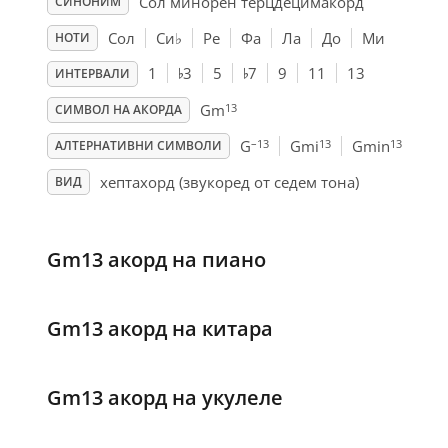
Сол минорен терцдецимакорд
СИНОНИМ
Сол
Си
♭
Ре
Фа
Ла
До
Ми
НОТИ
♭
♭
1
3
5
7
9
11
13
ИНТЕРВАЛИ
13
Gm
СИМВОЛ НА АКОРДА
–13
13
13
G
Gmi
Gmin
АЛТЕРНАТИВНИ СИМВОЛИ
хептахорд (звукоред от седем тона)
ВИД
Gm13 акорд на пиано
Gm13 акорд на китара
Gm13 акорд на укулеле