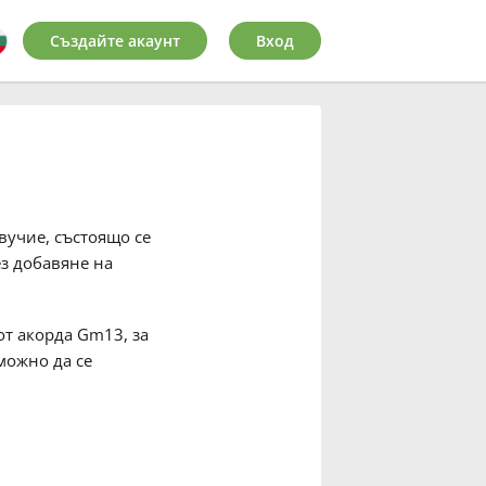
Създайте акаунт
Вход
вучие, състоящо се
ез добавяне на
 от акорда Gm13, за
можно да се