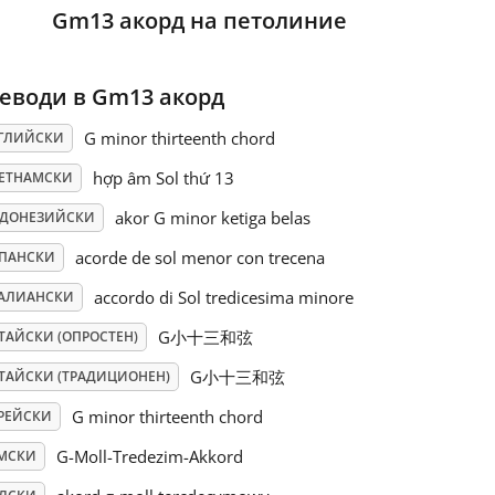
Gm13 акорд на петолиние
еводи в Gm13 акорд
G minor thirteenth chord
ГЛИЙСКИ
hợp âm Sol thứ 13
ЕТНАМСКИ
akor G minor ketiga belas
ДОНЕЗИЙСКИ
acorde de sol menor con trecena
ПАНСКИ
accordo di Sol tredicesima minore
АЛИАНСКИ
G小十三和弦
ТАЙСКИ (ОПРОСТЕН)
G小十三和弦
ТАЙСКИ (ТРАДИЦИОНЕН)
G minor thirteenth chord
РЕЙСКИ
G-Moll-Tredezim-Akkord
МСКИ