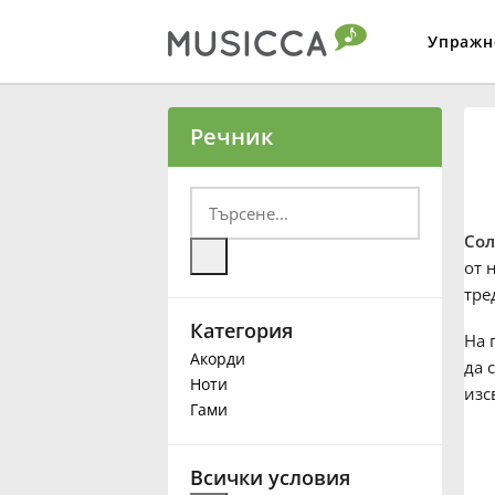
Упражн
Bahasa Indonesia
Речник
Български
Сол
Dansk
от 
тре
Категория
Deutsch
На 
Акорди
да 
Ноти
изс
English
Гами
Español
Всички условия