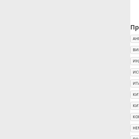
Русский
Пр
Svenska
АН
ВИ
Tiếng Việt
ИН
Türkçe
ИС
ИТ
Українська
КИ
КИ
简体中文
КО
НЕ
繁體中文