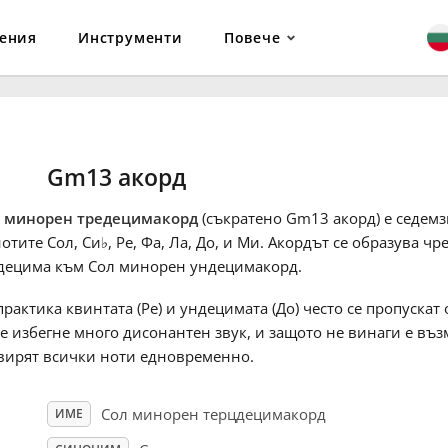
ения
Инструменти
Повече
Gm13 акорд
 минорен тредецимакорд
(съкратено Gm13 акорд) е седемз
нотите Сол, Си
♭
, Ре, Фа, Ла, До, и Ми. Акордът се образува чр
децима към Сол минорен ундецимакорд.
практика квинтата (Ре) и ундецимата (До) често се пропускат
се избегне много дисонантен звук, и защото не винаги е въз
вирят всички ноти едновременно.
Сол минорен терцдецимакорд
ИМЕ