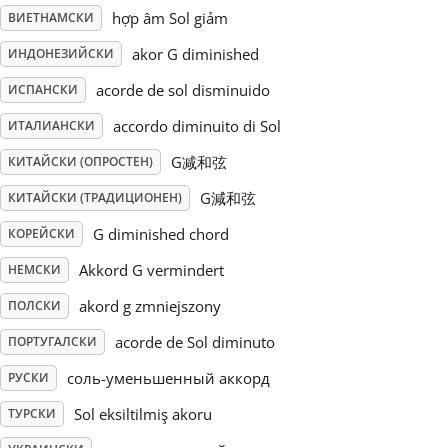
hợp âm Sol giảm
ВИЕТНАМСКИ
Русский
akor G diminished
ИНДОНЕЗИЙСКИ
acorde de sol disminuido
ИСПАНСКИ
Svenska
accordo diminuito di Sol
ИТАЛИАНСКИ
G减和弦
КИТАЙСКИ (ОПРОСТЕН)
Tiếng Việt
G減和弦
КИТАЙСКИ (ТРАДИЦИОНЕН)
Türkçe
G diminished chord
КОРЕЙСКИ
Akkord G vermindert
НЕМСКИ
Українська
akord g zmniejszony
ПОЛСКИ
acorde de Sol diminuto
ПОРТУГАЛСКИ
简体中文
соль-уменьшенный аккорд
РУСКИ
Sol eksiltilmiş akoru
ТУРСКИ
繁體中文