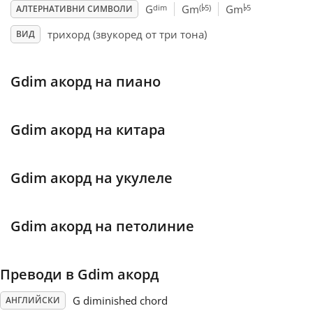
♭
♭
dim
(
5)
5
G
Gm
Gm
АЛТЕРНАТИВНИ СИМВОЛИ
Français
трихорд (звукоред от три тона)
ВИД
한국어
Gdim акорд на пиано
हिन्दी
Gdim акорд на китара
Italiano
Gdim акорд на укулеле
日本語
Gdim акорд на петолиние
Polski
Преводи в Gdim акорд
Português
G diminished chord
АНГЛИЙСКИ