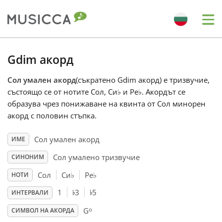
Me
Bahasa Indonesia
Gdim акорд
Сол умален акорд
(съкратено Gdim акорд) е тризвучие,
Български
състоящо се от нотите Сол, Си
♭
и Ре
♭
. Акордът се
образува чрез понижаване на квинта от Сол минорен
Dansk
акорд с половин стъпка.
Сол умален акорд
ИМЕ
Deutsch
Сол умалено тризвучие
СИНОНИМ
Сол
Си
♭
Ре
♭
НОТИ
English
♭
♭
1
3
5
ИНТЕРВАЛИ
o
Español
G
СИМВОЛ НА АКОРДА