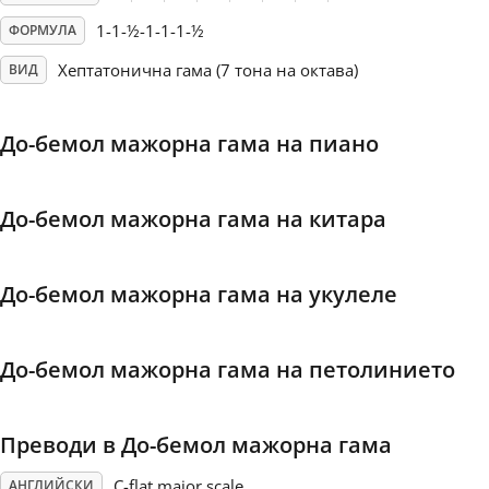
1-1-½-1-1-1-½
ФОРМУЛА
Français
Хептатонична гама (7 тона на октава)
ВИД
한국어
До-бемол мажорна гама на пиано
हिन्दी
До-бемол мажорна гама на китара
Italiano
До-бемол мажорна гама на укулеле
日本語
До-бемол мажорна гама на петолинието
Polski
Преводи в До-бемол мажорна гама
Português
C-flat major scale
АНГЛИЙСКИ