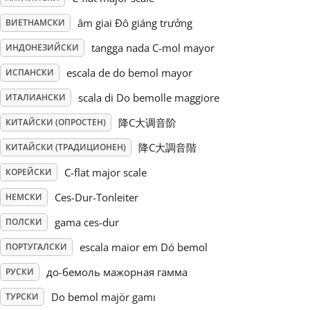
âm giai Đô giáng trưởng
ВИЕТНАМСКИ
Русский
tangga nada C-mol mayor
ИНДОНЕЗИЙСКИ
Svenska
escala de do bemol mayor
ИСПАНСКИ
scala di Do bemolle maggiore
ИТАЛИАНСКИ
Tiếng Việt
降C大调音阶
КИТАЙСКИ (ОПРОСТЕН)
降C大調音階
КИТАЙСКИ (ТРАДИЦИОНЕН)
Türkçe
C-flat major scale
КОРЕЙСКИ
Ces-Dur-Tonleiter
НЕМСКИ
Українська
gama ces-dur
ПОЛСКИ
escala maior em Dó bemol
ПОРТУГАЛСКИ
简体中文
до-бемоль мажорная гамма
РУСКИ
繁體中文
Do bemol majör gamı
ТУРСКИ