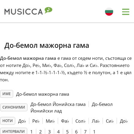
Me
Bahasa Indonesia
До-бемол мажорна гама
Български
До-бемол мажорна гама
е гама от седем ноти, състояща се
от нотите До
♭
, Ре
♭
, Ми
♭
, Фа
♭
, Сол
♭
, Ла
♭
и Си
♭
. Разстоянието
Dansk
между нотите е 1-1-½-1-1-1-½, където ½ е полутон, а 1 е цял
тон.
Deutsch
До-бемол мажорна гама
ИМЕ
До-бемол Йонийска гама
До-бемол
СИНОНИМИ
English
Йонийски лад
До
♭
Ре
♭
Ми
♭
Фа
♭
Сол
♭
Ла
♭
Си
♭
До
♭
НОТИ
Español
1
2
3
4
5
6
7
1
ИНТЕРВАЛИ