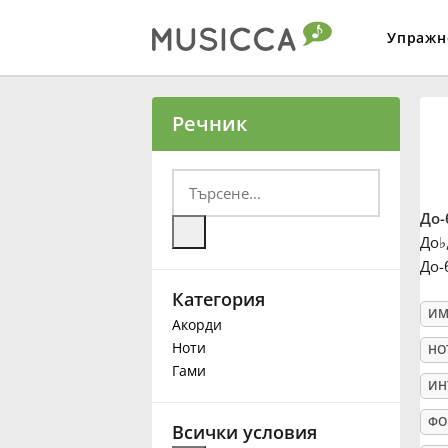
Упражн
Bahasa Indonesia
Речник
Български
До-
Dansk
До
♭
До-
Категория
Deutsch
ИМ
Акорди
Ноти
НО
English
Гами
ИН
ФО
Español
Всички условия