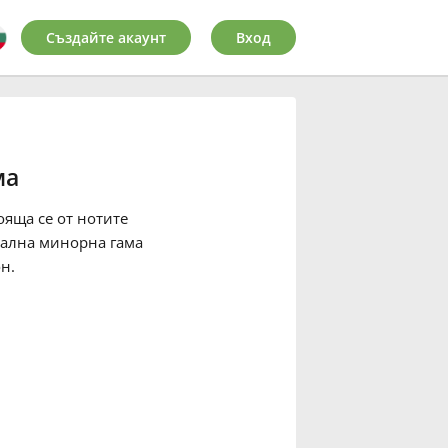
Създайте акаунт
Вход
ма
ояща се от нотите
урална минорна гама
н.