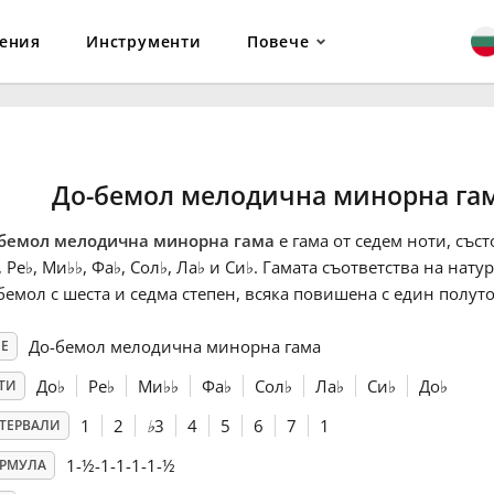
ения
Инструменти
Повече
До-бемол мелодична минорна га
бемол мелодична минорна гама
е гама от седем ноти, съст
, Ре
♭
, Ми
♭
♭
, Фа
♭
, Сол
♭
, Ла
♭
и Си
♭
. Гамата съответства на нат
бемол с шеста и седма степен, всяка повишена с един полуто
До-бемол мелодична минорна гама
Е
До
♭
Ре
♭
Ми
♭
♭
Фа
♭
Сол
♭
Ла
♭
Си
♭
До
♭
ТИ
1
2
♭
3
4
5
6
7
1
ТЕРВАЛИ
1-½-1-1-1-1-½
РМУЛА