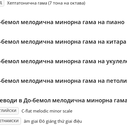
Хептатонична гама (7 тона на октава)
Д
-бемол мелодична минорна гама на пиано
-бемол мелодична минорна гама на китара
-бемол мелодична минорна гама на укулел
-бемол мелодична минорна гама на петол
еводи в До-бемол мелодична минорна гам
C-flat melodic minor scale
ГЛИЙСКИ
âm giai Đô giáng thứ giai điệu
ЕТНАМСКИ