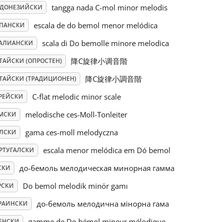
tangga nada C-mol minor melodis
ДОНЕЗИЙСКИ
escala de do bemol menor melódica
ПАНСКИ
scala di Do bemolle minore melodica
АЛИАНСКИ
降C旋律小调音階
ТАЙСКИ (ОПРОСТЕН)
降C旋律小調音階
ТАЙСКИ (ТРАДИЦИОНЕН)
C-flat melodic minor scale
РЕЙСКИ
melodische ces-Moll-Tonleiter
МСКИ
gama ces-moll melodyczna
ЛСКИ
escala menor melódica em Dó bemol
РТУГАЛСКИ
до-бемоль мелодическая минорная гамма
СКИ
Do bemol melodik minör gamı
РСКИ
до-бемоль мелодична мінорна гама
РАИНСКИ
gamme de Do bémol mineur mélodique
ЕНСКИ