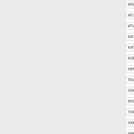
ИН
Русский
ИС
ИТ
Svenska
КИ
КИ
Tiếng Việt
КО
НЕ
Türkçe
ПО
Українська
ПО
РУ
简体中文
ТУ
УК
繁體中文
ФР