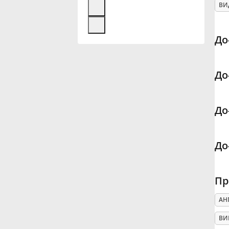
ВИ
Français
До
한국어
До
हिन्दी
До
Italiano
До
日本語
Пр
Polski
АН
Português
ВИ