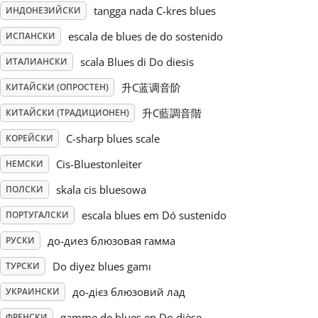
tangga nada C-kres blues
ИНДОНЕЗИЙСКИ
Русский
escala de blues de do sostenido
ИСПАНСКИ
scala Blues di Do diesis
ИТАЛИАНСКИ
Svenska
升C蓝调音阶
КИТАЙСКИ (ОПРОСТЕН)
升C藍調音階
КИТАЙСКИ (ТРАДИЦИОНЕН)
Tiếng Việt
C-sharp blues scale
КОРЕЙСКИ
Cis-Bluestonleiter
НЕМСКИ
Türkçe
skala cis bluesowa
ПОЛСКИ
Українська
escala blues em Dó sustenido
ПОРТУГАЛСКИ
до-диез блюзовая гамма
РУСКИ
简体中文
Do diyez blues gamı
ТУРСКИ
до-дієз блюзовий лад
УКРАИНСКИ
繁體中文
gamme de blues en Do dièse
ФРЕНСКИ