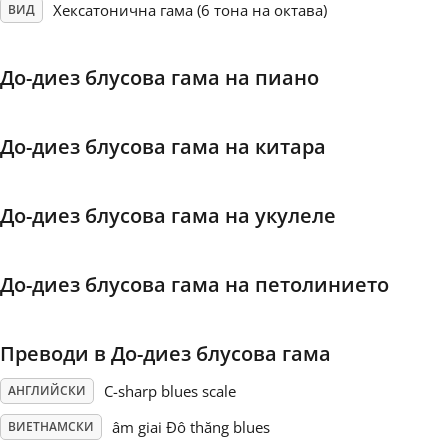
Хексатонична гама (6 тона на октава)
ВИД
Français
До-диез блусова гама на пиано
한국어
До-диез блусова гама на китара
हिन्दी
До-диез блусова гама на укулеле
Italiano
До-диез блусова гама на петолинието
日本語
Преводи в До-диез блусова гама
Polski
C-sharp blues scale
АНГЛИЙСКИ
Português
âm giai Đô thăng blues
ВИЕТНАМСКИ