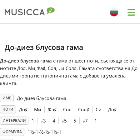
Me
Bahasa Indonesia
До-диез блусова гама
Български
До-диез блусова гама
е гама от шест ноти, състояща се от
нотите До
♯
, Ми,Фа
♯
, Сол, , и Сол
♯
. Гамата съответства на До-
Dansk
диез минорна пентатонична гама с добавена умалена
квинта.
Deutsch
До-диез блусова гама
ИМЕ
До
♯
Ми
Фа
♯
Сол
Сол
♯
Си
До
♯
НОТИ
English
1
♭
3
4
♭
5
5
♭
7
1
ИНТЕРВАЛИ
1½-1-½-½-1½-1
ФОРМУЛА
Español