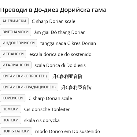
Преводи в До-диез Дорийска гама
Русский
C-sharp Dorian scale
АНГЛИЙСКИ
Svenska
âm giai Đô thăng Dorian
ВИЕТНАМСКИ
tangga nada C-kres Dorian
ИНДОНЕЗИЙСКИ
Tiếng Việt
escala dórica de do sostenido
ИСПАНСКИ
scala Dorica di Do diesis
ИТАЛИАНСКИ
Türkçe
升C多利亚音阶
КИТАЙСКИ (ОПРОСТЕН)
升C多利亞音階
КИТАЙСКИ (ТРАДИЦИОНЕН)
Українська
C-sharp Dorian scale
КОРЕЙСКИ
Cis-dorische Tonleiter
НЕМСКИ
简体中文
skala cis dorycka
ПОЛСКИ
繁體中文
modo Dórico em Dó sustenido
ПОРТУГАЛСКИ