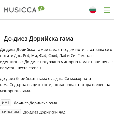
Me
Bahasa Indonesia
До-диез Дорийска гама
Български
До-диез Дорийска гама
е гама от седем ноти, състояща се от
нотите До
♯
, Ре
♯
, Ми, Фа
♯
, Сол
♯
, Ла
♯
и Си. Гамата е
Dansk
идентична с До-диез натурална минорна гама с повишена с
полутон шеста степен.
Deutsch
До-диез Дорийската гама е лад на Си мажорната
гама.Съдържа същите ноти, но започва от втора степен на
мажорната гама.
English
До-диез Дорийска гама
ИМЕ
Español
До-диез Дорийски лад
СИНОНИМ