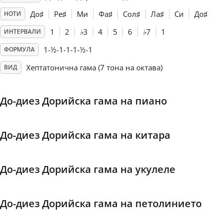
До
♯
Ре
♯
Ми
Фа
♯
Сол
♯
Ла
♯
Си
До
♯
НОТИ
Français
1
2
♭
3
4
5
6
♭
7
1
ИНТЕРВАЛИ
1-½-1-1-1-½-1
ФОРМУЛА
한국어
Хептатонична гама (7 тона на октава)
ВИД
हिन्दी
До-диез Дорийска гама на пиано
Italiano
До-диез Дорийска гама на китара
日本語
До-диез Дорийска гама на укулеле
Polski
До-диез Дорийска гама на петолинието
Português