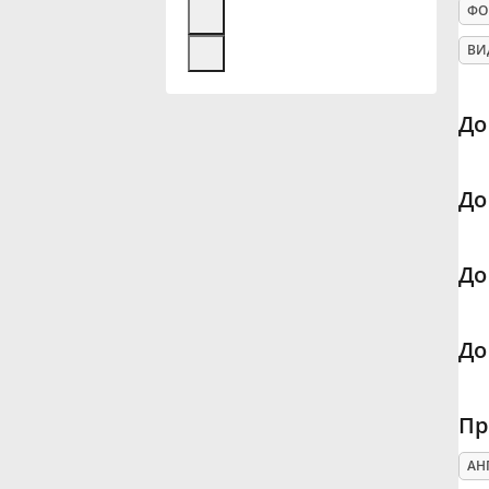
ФО
Français
ВИ
한국어
До
हिन्दी
До
Italiano
До
日本語
До
Polski
Пр
Português
АН