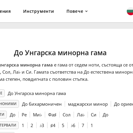
ения
Инструменти
Повече
До Унгарска минорна гама
унгарска минорна гама
е гама от седем ноти, състояща се о
, Сол, Ла
♭
и Си. Гамата съответства на До естествена минорн
ма степен, повдигната с половин стъпка.
До Унгарска минорна гама
Е
До бихармоничен
маджарски минор
До орие
НОНИМИ
До
Ре
Ми
♭
Фа
♯
Сол
Ла
♭
Си
До
ТИ
1
2
♭
3
♯
4
5
♭
6
7
1
ТЕРВАЛИ