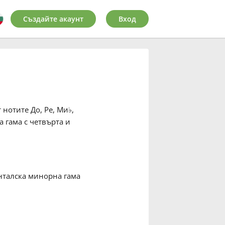
Създайте акаунт
Вход
т нотите До, Ре, Ми
♭
,
а гама с четвърта и
нталска минорна гама