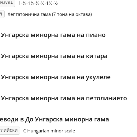
1-½-1½-½-½-1½-½
РМУЛА
Хептатонична гама (7 тона на октава)
Д
 Унгарска минорна гама на пиано
 Унгарска минорна гама на китара
 Унгарска минорна гама на укулеле
 Унгарска минорна гама на петолинието
еводи в До Унгарска минорна гама
C Hungarian minor scale
ГЛИЙСКИ