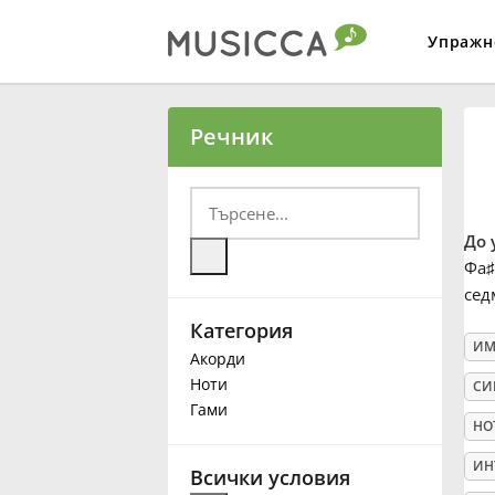
Упражн
Bahasa Indonesia
Речник
Български
До 
Dansk
Фа
♯
сед
Категория
Deutsch
ИМ
Акорди
Ноти
СИ
English
Гами
НО
ИН
Español
Всички условия