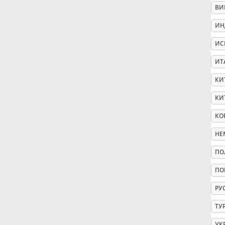
ВИ
Русский
ИН
ИС
Svenska
ИТ
КИ
Tiếng Việt
КИ
КО
Türkçe
НЕ
Українська
ПО
ПО
简体中文
РУ
ТУ
繁體中文
УК