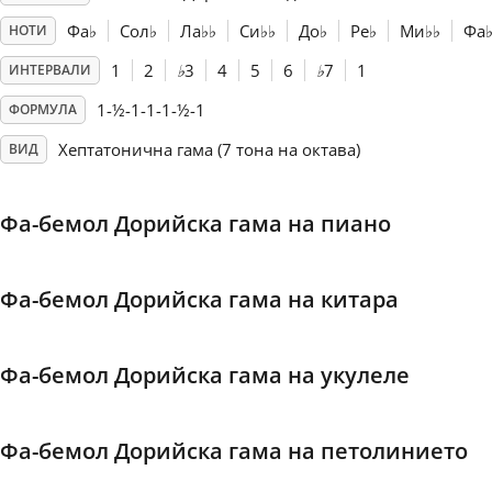
Фа
♭
Сол
♭
Ла
♭
♭
Си
♭
♭
До
♭
Ре
♭
Ми
♭
♭
Фа
НОТИ
Français
1
2
♭
3
4
5
6
♭
7
1
ИНТЕРВАЛИ
1-½-1-1-1-½-1
ФОРМУЛА
한국어
Хептатонична гама (7 тона на октава)
ВИД
हिन्दी
Фа-бемол Дорийска гама на пиано
Italiano
Фа-бемол Дорийска гама на китара
日本語
Фа-бемол Дорийска гама на укулеле
Polski
Фа-бемол Дорийска гама на петолинието
Português