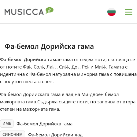
Me
Bahasa Indonesia
Фа-бемол Дорийска гама
Български
Фа-бемол Дорийска гама
е гама от седем ноти, състояща се
от нотите Фа
♭
, Сол
♭
, Ла
♭
♭
, Си
♭
♭
, До
♭
, Ре
♭
и Ми
♭
♭
. Гамата е
Dansk
идентична с Фа-бемол натурална минорна гама с повишена
с полутон шеста степен.
Deutsch
Фа-бемол Дорийската гама е лад на Ми-двоен бемол
мажорната гама.Съдържа същите ноти, но започва от втора
степен на мажорната гама.
English
Фа-бемол Дорийска гама
ИМЕ
Español
Фа-бемол Дорийски лад
СИНОНИМ