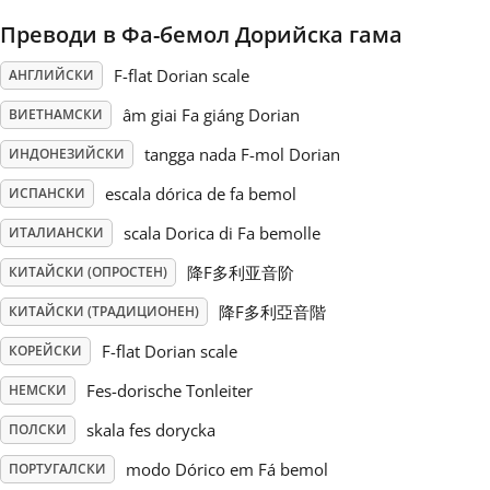
Преводи в Фа-бемол Дорийска гама
Русский
F-flat Dorian scale
АНГЛИЙСКИ
Svenska
âm giai Fa giáng Dorian
ВИЕТНАМСКИ
tangga nada F-mol Dorian
ИНДОНЕЗИЙСКИ
Tiếng Việt
escala dórica de fa bemol
ИСПАНСКИ
scala Dorica di Fa bemolle
ИТАЛИАНСКИ
Türkçe
降F多利亚音阶
КИТАЙСКИ (ОПРОСТЕН)
降F多利亞音階
КИТАЙСКИ (ТРАДИЦИОНЕН)
Українська
F-flat Dorian scale
КОРЕЙСКИ
Fes-dorische Tonleiter
НЕМСКИ
简体中文
skala fes dorycka
ПОЛСКИ
繁體中文
modo Dórico em Fá bemol
ПОРТУГАЛСКИ