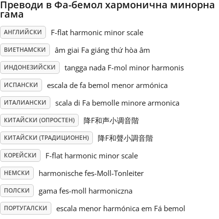
Преводи в Фа-бемол хармонична минорна
гама
Русский
F-flat harmonic minor scale
АНГЛИЙСКИ
âm giai Fa giáng thứ hòa âm
ВИЕТНАМСКИ
Svenska
tangga nada F-mol minor harmonis
ИНДОНЕЗИЙСКИ
Tiếng Việt
escala de fa bemol menor armónica
ИСПАНСКИ
scala di Fa bemolle minore armonica
ИТАЛИАНСКИ
Türkçe
降F和声小调音階
КИТАЙСКИ (ОПРОСТЕН)
降F和聲小調音階
КИТАЙСКИ (ТРАДИЦИОНЕН)
Українська
F-flat harmonic minor scale
КОРЕЙСКИ
harmonische fes-Moll-Tonleiter
НЕМСКИ
简体中文
gama fes-moll harmoniczna
ПОЛСКИ
繁體中文
escala menor harmónica em Fá bemol
ПОРТУГАЛСКИ