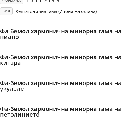
1-½-1-1-½-1½-½
ФОРМУЛА
Хептатонична гама (7 тона на октава)
ВИД
Français
Фа-бемол хармонична минорна гама на
한국어
пиано
हिन्दी
Фа-бемол хармонична минорна гама на
китара
Italiano
Фа-бемол хармонична минорна гама на
укулеле
日本語
Polski
Фа-бемол хармонична минорна гама на
петолинието
Português