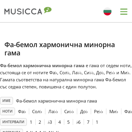
Me
Bahasa Indonesia
Фа-бемол хармонична минорна
Български
гама
Фа-бемол хармонична минорна гама
е гама от седем ноти,
Dansk
състояща се от нотите Фа
♭
, Сол
♭
, Ла
♭
♭
, Си
♭
♭
, До
♭
, Ре
♭
♭
и Ми
♭
.
Гамата съответства на натурална минорна гама Фа-бемол
със седма степен, повишена с един полутон.
Deutsch
Фа-бемол хармонична минорна гама
ИМЕ
English
Фа
♭
Сол
♭
Ла
♭
♭
Си
♭
♭
До
♭
Ре
♭
♭
Ми
♭
Фа
НОТИ
1
2
♭
3
4
5
♭
6
7
1
ИНТЕРВАЛИ
Español