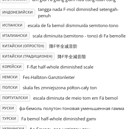
tangga nada F-mol diminished setengah-
Русский
ИНДОНЕЗИЙСКИ
penuh
escala de fa bemol disminuida semitono-tono
ИСПАНСКИ
Svenska
scala diminuita (semitono - tono) di Fa bemolle
ИТАЛИАНСКИ
降F半全减音阶
КИТАЙСКИ (ОПРОСТЕН)
Tiếng Việt
降F半全減音階
КИТАЙСКИ (ТРАДИЦИОНЕН)
F-flat half-whole diminished scale
КОРЕЙСКИ
Türkçe
Fes-Halbton-Ganztonleiter
НЕМСКИ
Українська
skala fes zmniejszona półton-cały ton
ПОЛСКИ
escala diminuta de meio tom em Fá bemol
ПОРТУГАЛСКИ
简体中文
фа-бемоль полутон-тоновая уменьшенная гамма
РУСКИ
Fa bemol half-whole diminished gamı
ТУРСКИ
繁體中文
УКРАИНСКИ