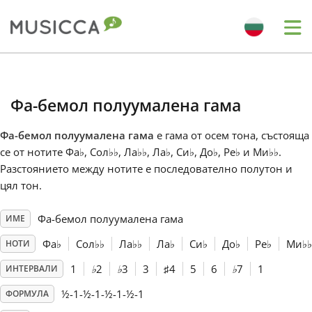
Me
Bahasa Indonesia
Фа-бемол полуумалена гама
Български
Фа-бемол полуумалена гама
е гама от осем тона, състояща
се от нотите Фа
♭
, Сол
♭
♭
, Ла
♭
♭
, Ла
♭
, Си
♭
, До
♭
, Ре
♭
и Ми
♭
♭
.
Dansk
Разстоянието между нотите е последователно полутон и
цял тон.
Deutsch
Фа-бемол полуумалена гама
ИМЕ
Фа
♭
Сол
♭
♭
Ла
♭
♭
Ла
♭
Си
♭
До
♭
Ре
♭
Ми
♭
♭
НОТИ
English
1
♭
2
♭
3
3
♯
4
5
6
♭
7
1
ИНТЕРВАЛИ
½-1-½-1-½-1-½-1
ФОРМУЛА
Español