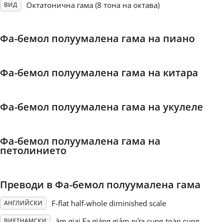
Октатонична гама (8 тона на октава)
ВИД
Français
Фа-бемол полуумалена гама на пиано
한국어
Фа-бемол полуумалена гама на китара
हिन्दी
Фа-бемол полуумалена гама на укулеле
Italiano
Фа-бемол полуумалена гама на
日本語
петолинието
Polski
Преводи в Фа-бемол полуумалена гама
F-flat half-whole diminished scale
АНГЛИЙСКИ
Português
âm giai Fa giáng giảm nửa cung-toàn cung
ВИЕТНАМСКИ