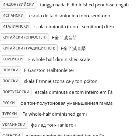
tangga nada F diminished penuh-setengah
ИНДОНЕЗИЙСКИ
Русский
escala de fa disminuida tono-semitono
ИСПАНСКИ
scala diminuita (tono - semitono) di Fa
ИТАЛИАНСКИ
Svenska
F全半减音阶
КИТАЙСКИ (ОПРОСТЕН)
F全半減音階
КИТАЙСКИ (ТРАДИЦИОНЕН)
Tiếng Việt
F whole-half diminished scale
КОРЕЙСКИ
F-Ganzton-Halbtonleiter
НЕМСКИ
Türkçe
skala f zmniejszona cały ton-półton
ПОЛСКИ
Українська
escala diminuta de tom inteiro em Fá
ПОРТУГАЛСКИ
фа тон-полутоновая уменьшенная гамма
РУСКИ
简体中文
Fa whole-half diminished gamı
ТУРСКИ
фа лад тон-напівтон
УКРАИНСКИ
繁體中文
gamme diminuée ton/demi-ton de Fa
ФРЕНСКИ