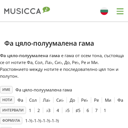
Me
Bahasa Indonesia
Фа цяло-полуумалена гама
Български
Фа цяло-полуумалена гама
е гама от осем тона, състояща
се от нотите Фа, Сол, Ла
♭
, Си
♭
, До, Ре
♭
, Ре и Ми.
Dansk
Разстоянието между нотите е последователно цял тон и
полутон.
Deutsch
Фа цяло-полуумалена гама
ИМЕ
Фа
Сол
Ла
♭
Си
♭
До
Ре
♭
Ре
Ми
Фа
НОТИ
English
1
2
♭
3
4
♭
5
♯
5
6
7
1
ИНТЕРВАЛИ
1-½-1-½-1-½-1-½
ФОРМУЛА
Español