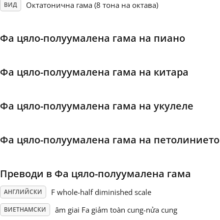
Октатонична гама (8 тона на октава)
ВИД
Français
Фа цяло-полуумалена гама на пиано
한국어
Фа цяло-полуумалена гама на китара
हिन्दी
Фа цяло-полуумалена гама на укулеле
Italiano
Фа цяло-полуумалена гама на петолинието
日本語
Преводи в Фа цяло-полуумалена гама
Polski
F whole-half diminished scale
АНГЛИЙСКИ
Português
âm giai Fa giảm toàn cung-nửa cung
ВИЕТНАМСКИ