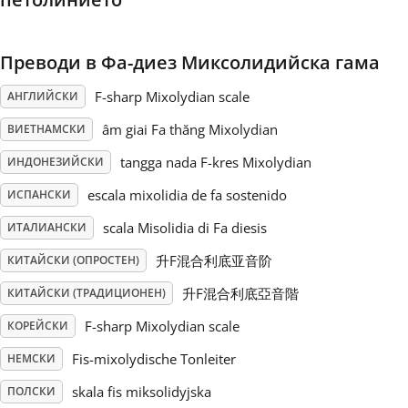
Русский
Преводи в Фа-диез Миксолидийска гама
Svenska
F-sharp Mixolydian scale
АНГЛИЙСКИ
âm giai Fa thăng Mixolydian
ВИЕТНАМСКИ
Tiếng Việt
tangga nada F-kres Mixolydian
ИНДОНЕЗИЙСКИ
escala mixolidia de fa sostenido
ИСПАНСКИ
Türkçe
scala Misolidia di Fa diesis
ИТАЛИАНСКИ
升F混合利底亚音阶
КИТАЙСКИ (ОПРОСТЕН)
Українська
升F混合利底亞音階
КИТАЙСКИ (ТРАДИЦИОНЕН)
F-sharp Mixolydian scale
КОРЕЙСКИ
简体中文
Fis-mixolydische Tonleiter
НЕМСКИ
繁體中文
skala fis miksolidyjska
ПОЛСКИ