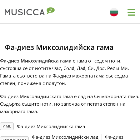
Me
Bahasa Indonesia
Фа-диез Миксолидийска гама
Български
Фа-диез Миксолидийска гама
е гама от седем ноти,
състояща се от нотите Фа
♯
, Сол
♯
, Ла
♯
, Си, До
♯
, Ре
♯
и Ми.
Dansk
Гамата съответства на Фа-диез мажорна гама със седма
степен, понижена с полутон.
Deutsch
Фа-диез Миксолидийската гама е лад на Си мажорната гама.
Съдържа същите ноти, но започва от петата степен на
мажорната гама.
English
Фа-диез Миксолидийска гама
ИМЕ
Español
Фа-диез Миксолидийски лад
Фа-диез