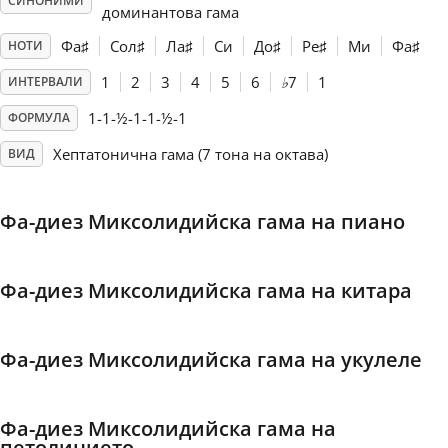
СИНОНИМИ
доминантова гама
Français
Фа
♯
Сол
♯
Ла
♯
Си
До
♯
Ре
♯
Ми
Фа
♯
НОТИ
1
2
3
4
5
6
♭
7
1
ИНТЕРВАЛИ
한국어
1-1-½-1-1-½-1
ФОРМУЛА
Хептатонична гама (7 тона на октава)
ВИД
हिन्दी
Фа-диез Миксолидийска гама на пиано
Italiano
Фа-диез Миксолидийска гама на китара
日本語
Фа-диез Миксолидийска гама на укулеле
Polski
Фа-диез Миксолидийска гама на
Português
петолинието