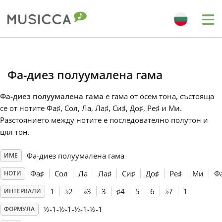
Me
Bahasa Indonesia
Фа-диез полуумалена гама
Български
Фа-диез полуумалена гама
е гама от осем тона, състояща
се от нотите Фа
♯
, Сол, Ла, Ла
♯
, Си
♯
, До
♯
, Ре
♯
и Ми.
Dansk
Разстоянието между нотите е последователно полутон и
цял тон.
Deutsch
Фа-диез полуумалена гама
ИМЕ
Фа
♯
Сол
Ла
Ла
♯
Си
♯
До
♯
Ре
♯
Ми
Ф
НОТИ
English
1
♭
2
♭
3
3
♯
4
5
6
♭
7
1
ИНТЕРВАЛИ
½-1-½-1-½-1-½-1
ФОРМУЛА
Español