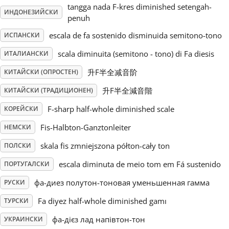
tangga nada F-kres diminished setengah-
ИНДОНЕЗИЙСКИ
penuh
Русский
escala de fa sostenido disminuida semitono-tono
ИСПАНСКИ
Svenska
scala diminuita (semitono - tono) di Fa diesis
ИТАЛИАНСКИ
升F半全减音阶
КИТАЙСКИ (ОПРОСТЕН)
Tiếng Việt
升F半全減音階
КИТАЙСКИ (ТРАДИЦИОНЕН)
F-sharp half-whole diminished scale
КОРЕЙСКИ
Türkçe
Fis-Halbton-Ganztonleiter
НЕМСКИ
skala fis zmniejszona półton-cały ton
ПОЛСКИ
Українська
escala diminuta de meio tom em Fá sustenido
ПОРТУГАЛСКИ
фа-диез полутон-тоновая уменьшенная гамма
РУСКИ
简体中文
Fa diyez half-whole diminished gamı
ТУРСКИ
繁體中文
фа-дієз лад напівтон-тон
УКРАИНСКИ