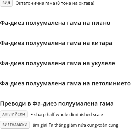
Октатонична гама (8 тона на октава)
ВИД
Français
Фа-диез полуумалена гама на пиано
한국어
Фа-диез полуумалена гама на китара
हिन्दी
Фа-диез полуумалена гама на укулеле
Italiano
Фа-диез полуумалена гама на петолинието
日本語
Преводи в Фа-диез полуумалена гама
Polski
F-sharp half-whole diminished scale
АНГЛИЙСКИ
Português
âm giai Fa thăng giảm nửa cung-toàn cung
ВИЕТНАМСКИ