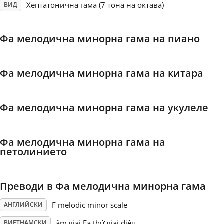
Хептатонична гама (7 тона на октава)
ВИД
Français
Фа мелодична минорна гама на пиано
한국어
Фа мелодична минорна гама на китара
हिन्दी
Фа мелодична минорна гама на укулеле
Italiano
Фа мелодична минорна гама на
日本語
петолинието
Polski
Преводи в Фа мелодична минорна гама
F melodic minor scale
АНГЛИЙСКИ
Português
âm giai Fa thứ giai điệu
ВИЕТНАМСКИ