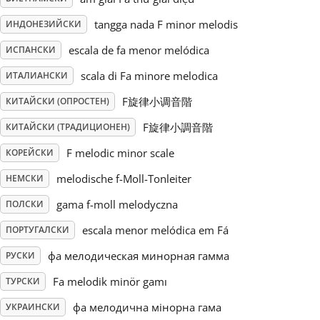
tangga nada F minor melodis
ИНДОНЕЗИЙСКИ
Русский
escala de fa menor melódica
ИСПАНСКИ
Svenska
scala di Fa minore melodica
ИТАЛИАНСКИ
F旋律小调音階
КИТАЙСКИ (ОПРОСТЕН)
Tiếng Việt
F旋律小調音階
КИТАЙСКИ (ТРАДИЦИОНЕН)
F melodic minor scale
КОРЕЙСКИ
Türkçe
melodische f-Moll-Tonleiter
НЕМСКИ
gama f-moll melodyczna
ПОЛСКИ
Українська
escala menor melódica em Fá
ПОРТУГАЛСКИ
фа мелодическая минорная гамма
РУСКИ
简体中文
Fa melodik minör gamı
ТУРСКИ
繁體中文
фа мелодична мінорна гама
УКРАИНСКИ