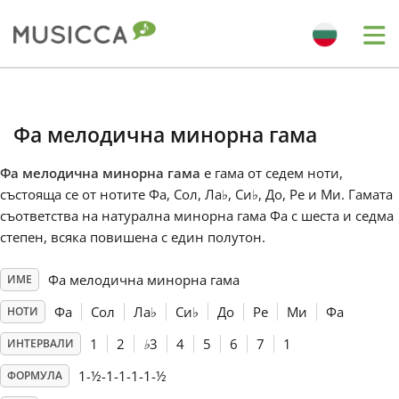
Me
Bahasa Indonesia
Фа мелодична минорна гама
Български
Фа мелодична минорна гама
е гама от седем ноти,
състояща се от нотите Фа, Сол, Ла
♭
, Си
♭
, До, Ре и Ми. Гамата
Dansk
съответства на натурална минорна гама Фа с шеста и седма
степен, всяка повишена с един полутон.
Deutsch
Фа мелодична минорна гама
ИМЕ
Фа
Сол
Ла
♭
Си
♭
До
Ре
Ми
Фа
НОТИ
English
1
2
♭
3
4
5
6
7
1
ИНТЕРВАЛИ
1-½-1-1-1-1-½
ФОРМУЛА
Español