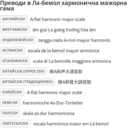
Преводи в Ла-бемол хармонична мажорна
гама
Русский
A-flat harmonic major scale
АНГЛИЙСКИ
âm giai La giáng trưởng hòa âm
ВИЕТНАМСКИ
Svenska
tangga nada A-mol mayor harmonis
ИНДОНЕЗИЙСКИ
Tiếng Việt
escala de la bemol mayor armónica
ИСПАНСКИ
scala di La bemolle maggiore armonica
ИТАЛИАНСКИ
Türkçe
降A和声大调音阶
КИТАЙСКИ (ОПРОСТЕН)
降A和聲大調音階
КИТАЙСКИ (ТРАДИЦИОНЕН)
Українська
A-flat harmonic major scale
КОРЕЙСКИ
harmonische As-Dur-Tonleiter
НЕМСКИ
简体中文
skala as-dur harmoniczna
ПОЛСКИ
繁體中文
escala harmónica maior em Lá bemol
ПОРТУГАЛСКИ