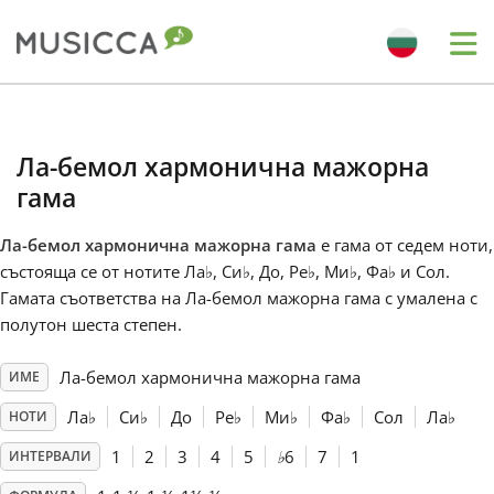
Me
Bahasa Indonesia
Ла-бемол хармонична мажорна
Български
гама
Ла-бемол хармонична мажорна гама
е гама от седем ноти,
Dansk
състояща се от нотите Ла
♭
, Си
♭
, До, Ре
♭
, Ми
♭
, Фа
♭
и Сол.
Гамата съответства на Ла-бемол мажорна гама с умалена с
полутон шеста степен.
Deutsch
Ла-бемол хармонична мажорна гама
ИМЕ
English
Ла
♭
Си
♭
До
Ре
♭
Ми
♭
Фа
♭
Сол
Ла
♭
НОТИ
1
2
3
4
5
♭
6
7
1
ИНТЕРВАЛИ
Español