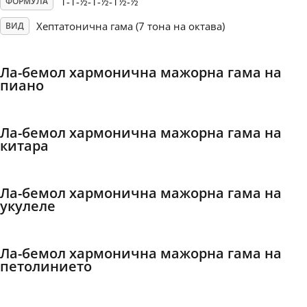
1-1-½-1-½-1½-½
ФОРМУЛА
Хептатонична гама (7 тона на октава)
ВИД
Français
Ла-бемол хармонична мажорна гама на
한국어
пиано
हिन्दी
Ла-бемол хармонична мажорна гама на
китара
Italiano
Ла-бемол хармонична мажорна гама на
укулеле
日本語
Polski
Ла-бемол хармонична мажорна гама на
петолинието
Português