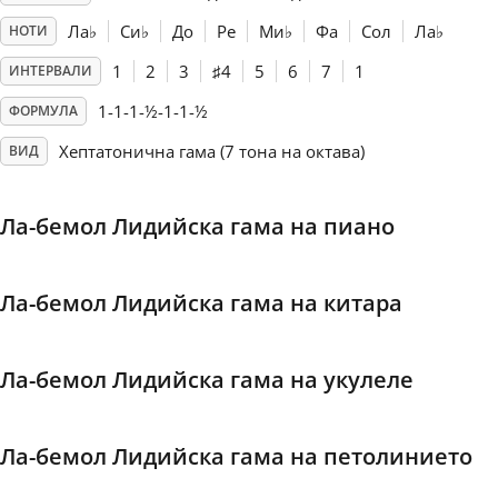
Ла
♭
Си
♭
До
Ре
Ми
♭
Фа
Сол
Ла
♭
НОТИ
Français
1
2
3
♯
4
5
6
7
1
ИНТЕРВАЛИ
1-1-1-½-1-1-½
ФОРМУЛА
한국어
Хептатонична гама (7 тона на октава)
ВИД
हिन्दी
Ла-бемол Лидийска гама на пиано
Italiano
Ла-бемол Лидийска гама на китара
日本語
Ла-бемол Лидийска гама на укулеле
Polski
Ла-бемол Лидийска гама на петолинието
Português