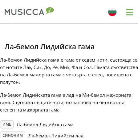
Me
Bahasa Indonesia
Ла-бемол Лидийска гама
Български
Ла-бемол Лидийска гама
е гама от седем ноти, състояща се
от нотите Ла
♭
, Си
♭
, До, Ре, Ми
♭
, Фа и Сол. Гамата съответства
Dansk
на Ла-бемол мажорна гама с четвърта степен, повишена с
полутон.
Deutsch
Ла-бемол Лидийската гама е лад на Mи-бемол мажорната
гама. Съдържа същите ноти, но започва на четвъртата
степен на мажорната гама.
English
Ла-бемол Лидийска гама
ИМЕ
Español
Ла-бемол Лидийски лад
СИНОНИМ