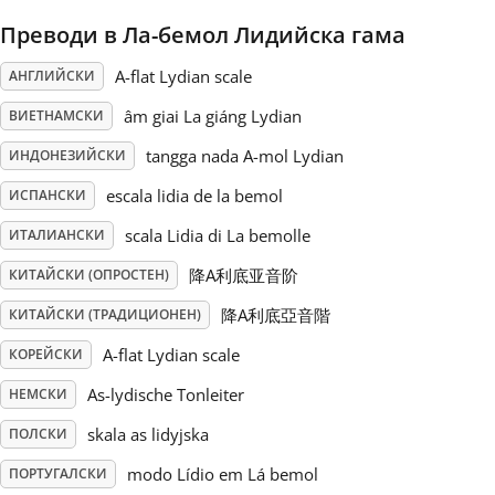
Преводи в Ла-бемол Лидийска гама
Русский
A-flat Lydian scale
АНГЛИЙСКИ
Svenska
âm giai La giáng Lydian
ВИЕТНАМСКИ
tangga nada A-mol Lydian
ИНДОНЕЗИЙСКИ
Tiếng Việt
escala lidia de la bemol
ИСПАНСКИ
scala Lidia di La bemolle
ИТАЛИАНСКИ
Türkçe
降A利底亚音阶
КИТАЙСКИ (ОПРОСТЕН)
降A利底亞音階
КИТАЙСКИ (ТРАДИЦИОНЕН)
Українська
A-flat Lydian scale
КОРЕЙСКИ
As-lydische Tonleiter
НЕМСКИ
简体中文
skala as lidyjska
ПОЛСКИ
繁體中文
modo Lídio em Lá bemol
ПОРТУГАЛСКИ