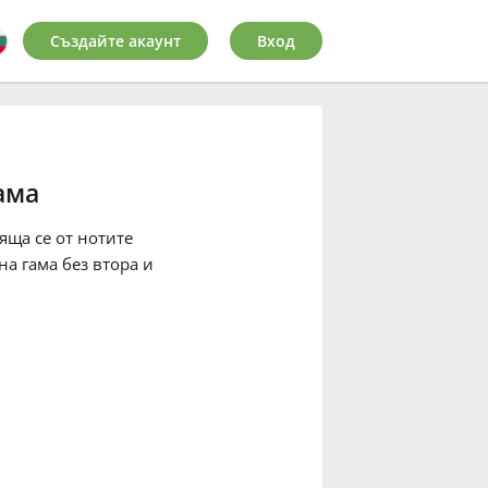
Създайте акаунт
Вход
ама
ояща се от нотите
на гама без втора и