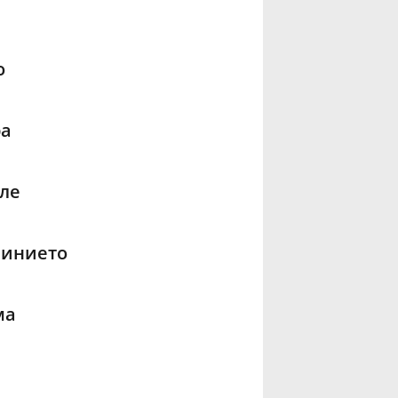
о
ра
ле
линието
ма