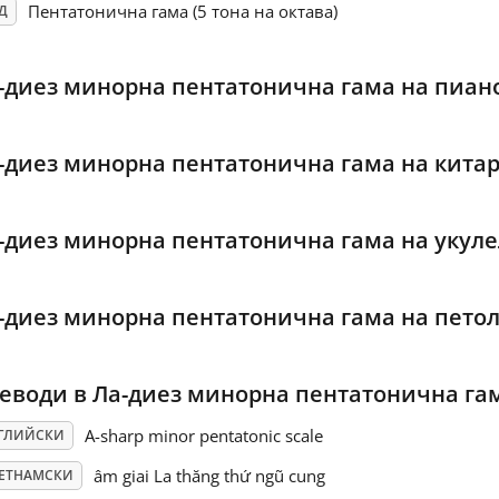
Пентатонична гама (5 тона на октава)
Д
-диез минорна пентатонична гама на пиан
-диез минорна пентатонична гама на кита
-диез минорна пентатонична гама на укуле
-диез минорна пентатонична гама на пето
еводи в Ла-диез минорна пентатонична га
A-sharp minor pentatonic scale
ГЛИЙСКИ
âm giai La thăng thứ ngũ cung
ЕТНАМСКИ