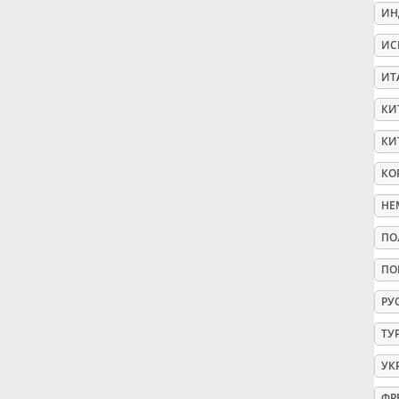
ИН
Русский
ИС
ИТ
Svenska
КИ
КИ
Tiếng Việt
КО
НЕ
Türkçe
ПО
Українська
ПО
РУ
简体中文
ТУ
УК
繁體中文
ФР