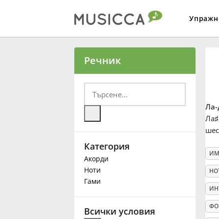
Упражн
Bahasa Indonesia
Речник
Български
Ла-
Dansk
Ла
♯
шес
Категория
Deutsch
ИМ
Акорди
Ноти
НО
English
Гами
ИН
ФО
Español
Всички условия