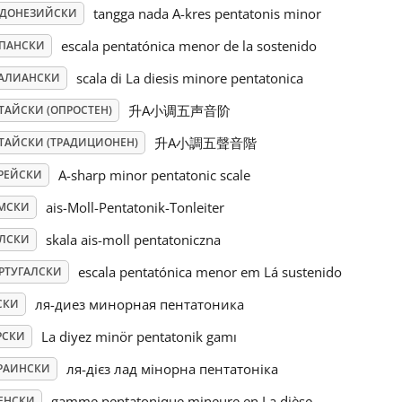
tangga nada A-kres pentatonis minor
ДОНЕЗИЙСКИ
escala pentatónica menor de la sostenido
ПАНСКИ
scala di La diesis minore pentatonica
АЛИАНСКИ
升A小调五声音阶
ТАЙСКИ (ОПРОСТЕН)
升A小調五聲音階
ТАЙСКИ (ТРАДИЦИОНЕН)
A-sharp minor pentatonic scale
РЕЙСКИ
ais-Moll-Pentatonik-Tonleiter
МСКИ
skala ais-moll pentatoniczna
ЛСКИ
escala pentatónica menor em Lá sustenido
РТУГАЛСКИ
ля-диез минорная пентатоника
СКИ
La diyez minör pentatonik gamı
РСКИ
ля-дієз лад мінорна пентатоніка
РАИНСКИ
gamme pentatonique mineure en La dièse
ЕНСКИ