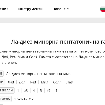
ения
Инструменти
Повече
Ла-диез минорна пентатонична г
диез минорна пентатонична гама
е гама от пет ноти, съст
, До
♯
, Ре
♯
, Ми
♯
и Сол
♯
. Гамата съответства на Ла-диез минор
та степен.
Ла-диез минорна пентатонична гама
Е
Ла
♯
До
♯
Ре
♯
Ми
♯
Сол
♯
Ла
♯
ТИ
1
♭
3
4
5
♭
7
1
ТЕРВАЛИ
1½-1-1-1½-1
РМУЛА