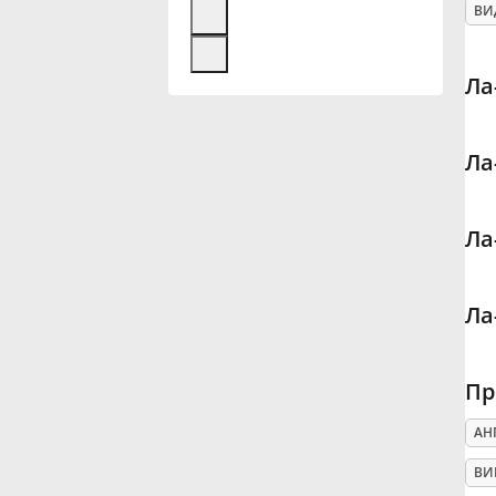
ВИ
Français
Ла
한국어
Ла
हिन्दी
Ла
Italiano
Ла
日本語
Пр
Polski
АН
Português
ВИ