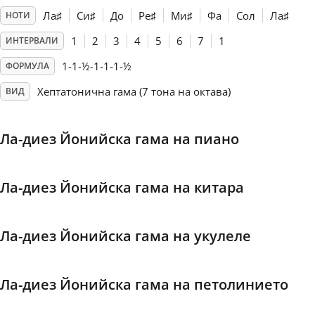
Ла
♯
Си
♯
До
Ре
♯
Ми
♯
Фа
Сол
Ла
♯
НОТИ
Français
1
2
3
4
5
6
7
1
ИНТЕРВАЛИ
1-1-½-1-1-1-½
ФОРМУЛА
한국어
Хептатонична гама (7 тона на октава)
ВИД
हिन्दी
Ла-диез Йонийска гама на пиано
Italiano
Ла-диез Йонийска гама на китара
日本語
Ла-диез Йонийска гама на укулеле
Polski
Ла-диез Йонийска гама на петолинието
Português