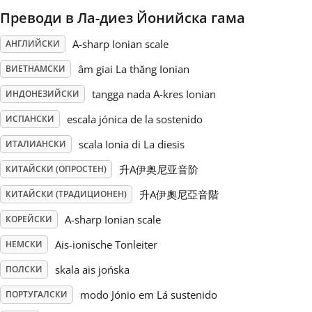
Преводи в Ла-диез Йонийска гама
Русский
A-sharp Ionian scale
АНГЛИЙСКИ
âm giai La thăng Ionian
ВИЕТНАМСКИ
Svenska
tangga nada A-kres Ionian
ИНДОНЕЗИЙСКИ
Tiếng Việt
escala jónica de la sostenido
ИСПАНСКИ
scala Ionia di La diesis
ИТАЛИАНСКИ
Türkçe
升A伊奥尼亚音阶
КИТАЙСКИ (ОПРОСТЕН)
升A伊奧尼亞音階
КИТАЙСКИ (ТРАДИЦИОНЕН)
Українська
A-sharp Ionian scale
КОРЕЙСКИ
Ais-ionische Tonleiter
НЕМСКИ
简体中文
skala ais jońska
ПОЛСКИ
modo Jónio em Lá sustenido
ПОРТУГАЛСКИ
繁體中文