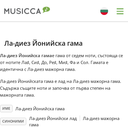
Me
Bahasa Indonesia
Ла-диез Йонийска гама
Български
Ла-диез Йонийска гама
е гама от седем ноти, състояща се
от нотите Ла
♯
, Си
♯
, До
, Ре
♯
, Ми
♯
, Фа
и Сол
. Гамата е
Dansk
идентична с Ла-диез мажорна гама.
Ла-диез Йонийската гама е лад на Ла-диез мажорна гама.
Deutsch
Съдържа същите ноти и започва от първа степен на
мажорната гама.
English
Ла-диез Йонийска гама
ИМЕ
Ла-диез Йонийски лад
Ла-диез мажорна
Español
СИНОНИМИ
гама