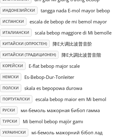
tangga nada E-mol mayor bebop
ИНДОНЕЗИЙСКИ
Русский
escala de bebop de mi bemol mayor
ИСПАНСКИ
Svenska
scala bebop maggiore di Mi bemolle
ИТАЛИАНСКИ
降E大调比波普音阶
КИТАЙСКИ (ОПРОСТЕН)
Tiếng Việt
降E大調比波普音階
КИТАЙСКИ (ТРАДИЦИОНЕН)
E-flat bebop major scale
КОРЕЙСКИ
Türkçe
Es-Bebop-Dur-Tonleiter
НЕМСКИ
skala es bepopowa durowa
ПОЛСКИ
Українська
escala bebop maior em Mi bemol
ПОРТУГАЛСКИ
ми-бемоль мажорная бибоп гамма
РУСКИ
简体中文
Mi bemol bebop majör gamı
ТУРСКИ
繁體中文
мі-бемоль мажорний бібоп лад
УКРАИНСКИ