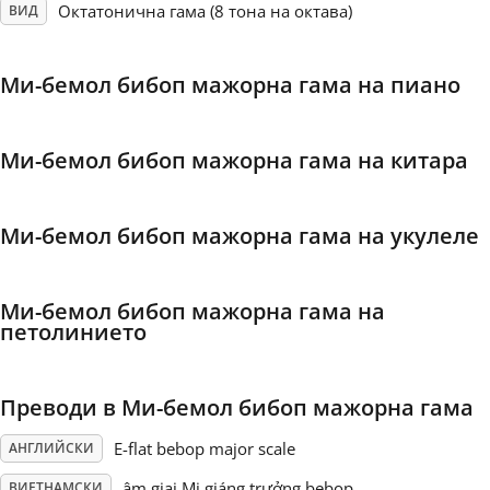
Октатонична гама (8 тона на октава)
ВИД
Français
Mи-бемол бибоп мажорна гама на пиано
한국어
Mи-бемол бибоп мажорна гама на китара
हिन्दी
Mи-бемол бибоп мажорна гама на укулеле
Italiano
Mи-бемол бибоп мажорна гама на
日本語
петолинието
Polski
Преводи в Mи-бемол бибоп мажорна гама
E-flat bebop major scale
АНГЛИЙСКИ
Português
âm giai Mi giáng trưởng bebop
ВИЕТНАМСКИ