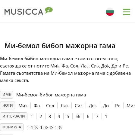
Me
Bahasa Indonesia
Mи-бемол бибоп мажорна гама
Български
Mи-бемол бибоп мажорна гама
е гама от осем тона,
състояща се от нотите Ми
♭
, Фа, Сол, Ла
♭
, Си
♭
, До
♭
, До и Ре.
Dansk
Гамата съответства на Mи-бемол мажорна гама с добавена
малка секста.
Deutsch
Mи-бемол бибоп мажорна гама
ИМЕ
Ми
♭
Фа
Сол
Ла
♭
Си
♭
До
♭
До
Ре
Ми
НОТИ
English
1
2
3
4
5
♭
6
6
7
1
ИНТЕРВАЛИ
1-1-½-1-½-½-1-½
ФОРМУЛА
Español