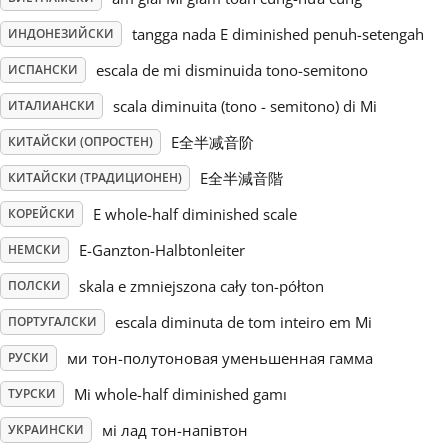
tangga nada E diminished penuh-setengah
ИНДОНЕЗИЙСКИ
Русский
escala de mi disminuida tono-semitono
ИСПАНСКИ
Svenska
scala diminuita (tono - semitono) di Mi
ИТАЛИАНСКИ
E全半减音阶
КИТАЙСКИ (ОПРОСТЕН)
Tiếng Việt
E全半減音階
КИТАЙСКИ (ТРАДИЦИОНЕН)
E whole-half diminished scale
КОРЕЙСКИ
Türkçe
E-Ganzton-Halbtonleiter
НЕМСКИ
skala e zmniejszona cały ton-półton
ПОЛСКИ
Українська
escala diminuta de tom inteiro em Mi
ПОРТУГАЛСКИ
ми тон-полутоновая уменьшенная гамма
РУСКИ
简体中文
Mi whole-half diminished gamı
ТУРСКИ
繁體中文
мі лад тон-напівтон
УКРАИНСКИ