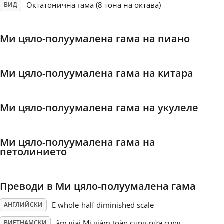
Октатонична гама (8 тона на октава)
ВИД
Français
Ми цяло-полуумалена гама на пиано
한국어
Ми цяло-полуумалена гама на китара
हिन्दी
Ми цяло-полуумалена гама на укулеле
Italiano
Ми цяло-полуумалена гама на
日本語
петолинието
Polski
Преводи в Ми цяло-полуумалена гама
E whole-half diminished scale
АНГЛИЙСКИ
Português
âm giai Mi giảm toàn cung-nửa cung
ВИЕТНАМСКИ