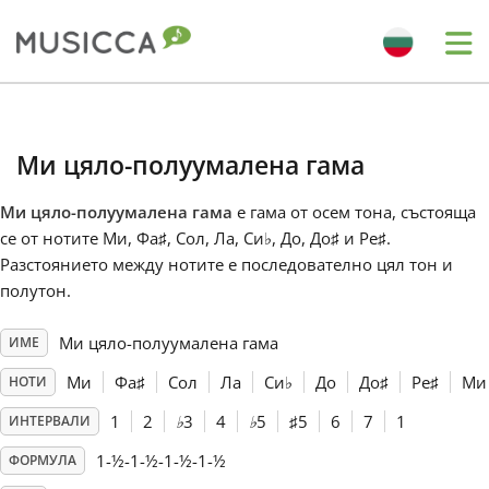
Me
Bahasa Indonesia
Ми цяло-полуумалена гама
Български
Ми цяло-полуумалена гама
е гама от осем тона, състояща
се от нотите Ми, Фа
♯
, Сол, Ла, Си
♭
, До, До
♯
и Ре
♯
.
Dansk
Разстоянието между нотите е последователно цял тон и
полутон.
Deutsch
Ми цяло-полуумалена гама
ИМЕ
Ми
Фа
♯
Сол
Ла
Си
♭
До
До
♯
Ре
♯
Ми
НОТИ
English
1
2
♭
3
4
♭
5
♯
5
6
7
1
ИНТЕРВАЛИ
1-½-1-½-1-½-1-½
ФОРМУЛА
Español