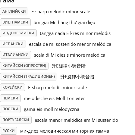
гама
E-sharp melodic minor scale
АНГЛИЙСКИ
Русский
âm giai Mi thăng thứ giai điệu
ВИЕТНАМСКИ
Svenska
tangga nada E-kres minor melodis
ИНДОНЕЗИЙСКИ
escala de mi sostenido menor melódica
ИСПАНСКИ
Tiếng Việt
scala di Mi diesis minore melodica
ИТАЛИАНСКИ
升E旋律小调音階
КИТАЙСКИ (ОПРОСТЕН)
Türkçe
升E旋律小調音階
КИТАЙСКИ (ТРАДИЦИОНЕН)
E-sharp melodic minor scale
КОРЕЙСКИ
Українська
melodische eis-Moll-Tonleiter
НЕМСКИ
简体中文
gama eis-moll melodyczna
ПОЛСКИ
escala menor melódica em Mi sustenido
ПОРТУГАЛСКИ
繁體中文
ми-диез мелодическая минорная гамма
РУСКИ