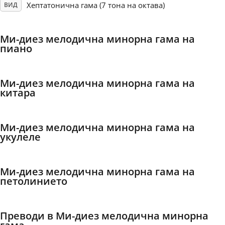
Хептатонична гама (7 тона на октава)
ВИД
Français
Mи-диез мелодична минорна гама на
пиано
한국어
Mи-диез мелодична минорна гама на
हिन्दी
китара
Italiano
Mи-диез мелодична минорна гама на
укулеле
日本語
Mи-диез мелодична минорна гама на
петолинието
Polski
Português
Преводи в Mи-диез мелодична минорна