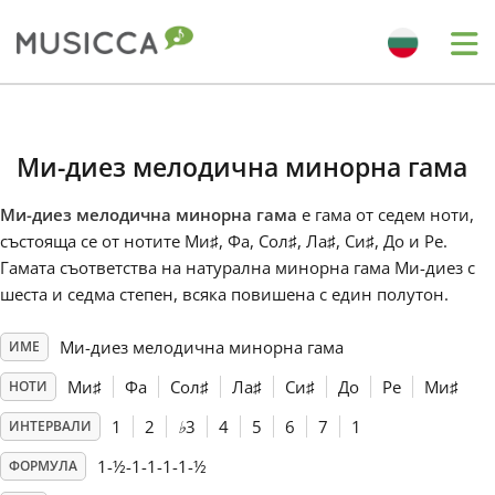
Me
Bahasa Indonesia
Mи-диез мелодична минорна гама
Български
Mи-диез мелодична минорна гама
е гама от седем ноти,
състояща се от нотите Ми
♯
, Фа
, Сол
♯
, Ла
♯
, Си
♯
, До
и Ре
.
Dansk
Гамата съответства на натурална минорна гама Mи-диез с
шеста и седма степен, всяка повишена с един полутон.
Deutsch
Mи-диез мелодична минорна гама
ИМЕ
Ми
♯
Фа
Сол
♯
Ла
♯
Си
♯
До
Ре
Ми
♯
НОТИ
English
1
2
♭
3
4
5
6
7
1
ИНТЕРВАЛИ
1-½-1-1-1-1-½
ФОРМУЛА
Español