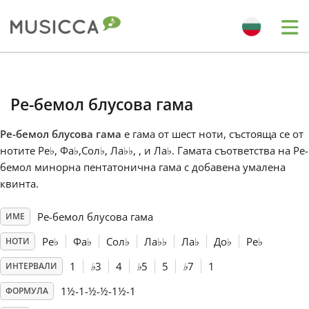
Me
Bahasa Indonesia
Ре-бемол блусова гама
Български
Ре-бемол блусова гама
е гама от шест ноти, състояща се от
нотите Ре
♭
, Фа
♭
,Сол
♭
, Ла
♭
♭
, , и Ла
♭
. Гамата съответства на Ре-
Dansk
бемол минорна пентатонична гама с добавена умалена
квинта.
Deutsch
Ре-бемол блусова гама
ИМЕ
Ре
♭
Фа
♭
Сол
♭
Ла
♭
♭
Ла
♭
До
♭
Ре
♭
НОТИ
English
1
♭
3
4
♭
5
5
♭
7
1
ИНТЕРВАЛИ
1½-1-½-½-1½-1
ФОРМУЛА
Español