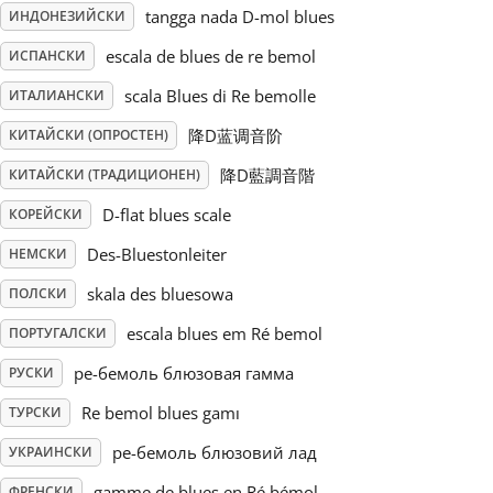
tangga nada D-mol blues
ИНДОНЕЗИЙСКИ
Русский
escala de blues de re bemol
ИСПАНСКИ
scala Blues di Re bemolle
ИТАЛИАНСКИ
Svenska
降D蓝调音阶
КИТАЙСКИ (ОПРОСТЕН)
降D藍調音階
КИТАЙСКИ (ТРАДИЦИОНЕН)
Tiếng Việt
D-flat blues scale
КОРЕЙСКИ
Des-Bluestonleiter
НЕМСКИ
Türkçe
skala des bluesowa
ПОЛСКИ
Українська
escala blues em Ré bemol
ПОРТУГАЛСКИ
ре-бемоль блюзовая гамма
РУСКИ
简体中文
Re bemol blues gamı
ТУРСКИ
ре-бемоль блюзовий лад
УКРАИНСКИ
繁體中文
gamme de blues en Ré bémol
ФРЕНСКИ