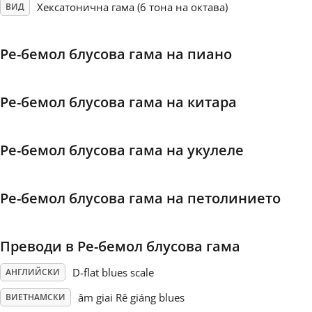
Хексатонична гама (6 тона на октава)
ВИД
Français
Ре-бемол блусова гама на пиано
한국어
Ре-бемол блусова гама на китара
हिन्दी
Ре-бемол блусова гама на укулеле
Italiano
Ре-бемол блусова гама на петолинието
日本語
Преводи в Ре-бемол блусова гама
Polski
D-flat blues scale
АНГЛИЙСКИ
Português
âm giai Rê giáng blues
ВИЕТНАМСКИ