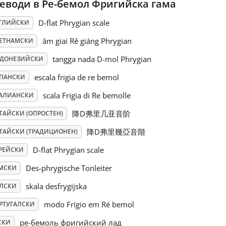
еводи в Ре-бемол Фригийска гама
D-flat Phrygian scale
ГЛИЙСКИ
âm giai Rê giáng Phrygian
ЕТНАМСКИ
tangga nada D-mol Phrygian
ДОНЕЗИЙСКИ
escala frigia de re bemol
ПАНСКИ
scala Frigia di Re bemolle
АЛИАНСКИ
降D弗里几亚音阶
ТАЙСКИ (ОПРОСТЕН)
降D弗里幾亞音階
ТАЙСКИ (ТРАДИЦИОНЕН)
D-flat Phrygian scale
РЕЙСКИ
Des-phrygische Tonleiter
МСКИ
skala desfrygijska
ЛСКИ
modo Frígio em Ré bemol
РТУГАЛСКИ
ре-бемоль фригийский лад
СКИ