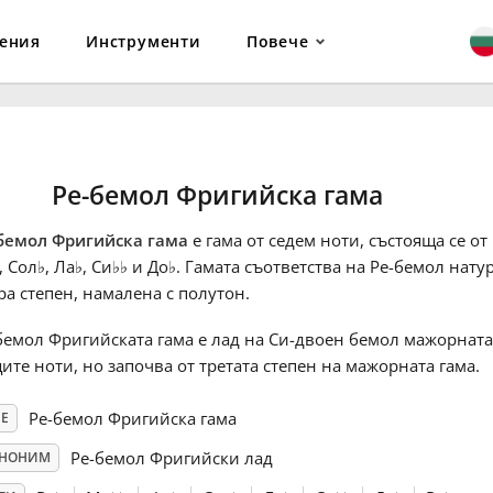
ения
Инструменти
Повече
Ре-бемол Фригийска гама
бемол Фригийска гама
е гама от седем ноти, състояща се от
, Сол
♭
, Ла
♭
, Си
♭
♭
и До
♭
. Гамата съответства на Ре-бемол нату
ра степен, намалена с полутон.
бемол Фригийската гама е лад на Си-двоен бемол мажорната
ите ноти, но започва от третата степен на мажорната гама.
Ре-бемол Фригийска гама
Е
Ре-бемол Фригийски лад
НОНИМ