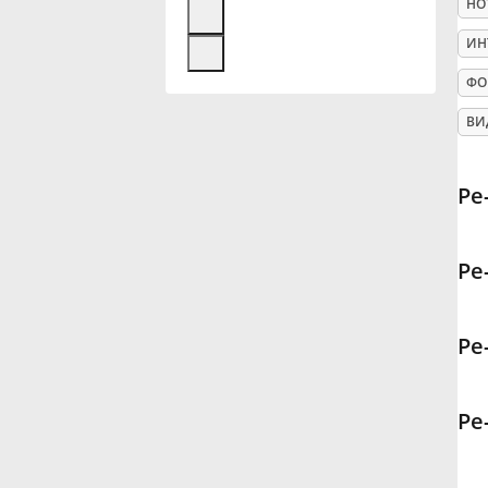
НО
Français
ИН
ФО
한국어
ВИ
हिन्दी
Ре
Italiano
Ре
日本語
Ре
Polski
Ре
Português