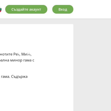
Създайте акаунт
Вход
 нотите Ре
♭
, Ми
♭
♭
,
рална минор гама с
 гама. Съдържа