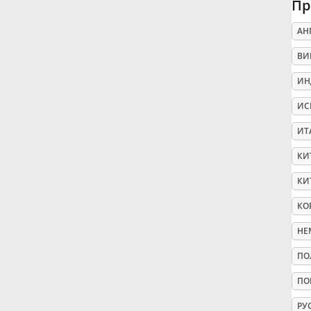
Пр
Русский
АН
ВИ
Svenska
ИН
ИС
Tiếng Việt
ИТ
КИ
Türkçe
КИ
Українська
КО
НЕ
简体中文
ПО
ПО
繁體中文
РУ