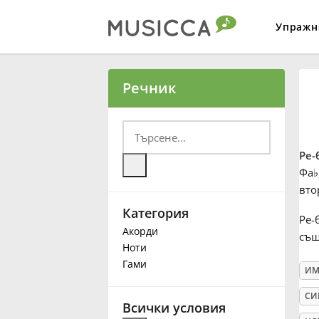
Упражн
Bahasa Indonesia
Речник
Български
Ре-
Dansk
Фа
♭
вто
Категория
Deutsch
Ре-
Акорди
същ
Ноти
English
Гами
ИМ
СИ
Español
Всички условия