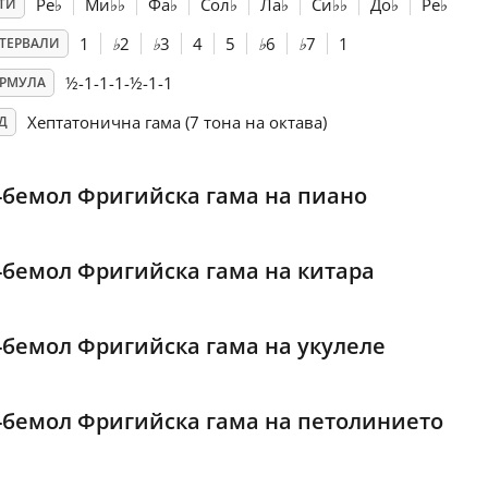
Ре
♭
Ми
♭
♭
Фа
♭
Сол
♭
Ла
♭
Си
♭
♭
До
♭
Ре
♭
ТИ
1
♭
2
♭
3
4
5
♭
6
♭
7
1
ТЕРВАЛИ
½-1-1-1-½-1-1
РМУЛА
Хептатонична гама (7 тона на октава)
Д
-бемол Фригийска гама на пиано
-бемол Фригийска гама на китара
-бемол Фригийска гама на укулеле
-бемол Фригийска гама на петолинието