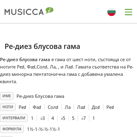
Me
Bahasa Indonesia
Ре-диез блусова гама
Български
Ре-диез блусова гама
е гама от шест ноти, състояща се от
нотите Ре
♯
, Фа
♯
,Сол
♯
, Ла, , и Ла
♯
. Гамата съответства на Ре-
Dansk
диез минорна пентатонична гама с добавена умалена
квинта.
Deutsch
Ре-диез блусова гама
ИМЕ
Ре
♯
Фа
♯
Сол
♯
Ла
Ла
♯
До
♯
Ре
♯
НОТИ
English
1
♭
3
4
♭
5
5
♭
7
1
ИНТЕРВАЛИ
1½-1-½-½-1½-1
ФОРМУЛА
Español