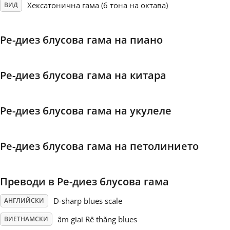
Хексатонична гама (6 тона на октава)
ВИД
Français
Ре-диез блусова гама на пиано
한국어
Ре-диез блусова гама на китара
हिन्दी
Ре-диез блусова гама на укулеле
Italiano
Ре-диез блусова гама на петолинието
日本語
Преводи в Ре-диез блусова гама
Polski
D-sharp blues scale
АНГЛИЙСКИ
Português
âm giai Rê thăng blues
ВИЕТНАМСКИ