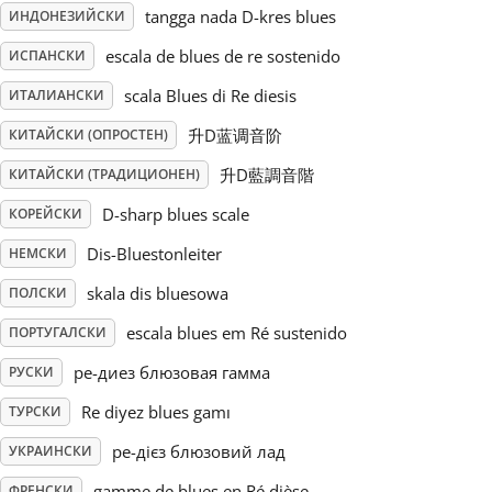
tangga nada D-kres blues
ИНДОНЕЗИЙСКИ
Русский
escala de blues de re sostenido
ИСПАНСКИ
scala Blues di Re diesis
ИТАЛИАНСКИ
Svenska
升D蓝调音阶
КИТАЙСКИ (ОПРОСТЕН)
升D藍調音階
КИТАЙСКИ (ТРАДИЦИОНЕН)
Tiếng Việt
D-sharp blues scale
КОРЕЙСКИ
Dis-Bluestonleiter
НЕМСКИ
Türkçe
skala dis bluesowa
ПОЛСКИ
Українська
escala blues em Ré sustenido
ПОРТУГАЛСКИ
ре-диез блюзовая гамма
РУСКИ
简体中文
Re diyez blues gamı
ТУРСКИ
ре-дієз блюзовий лад
УКРАИНСКИ
繁體中文
gamme de blues en Ré dièse
ФРЕНСКИ