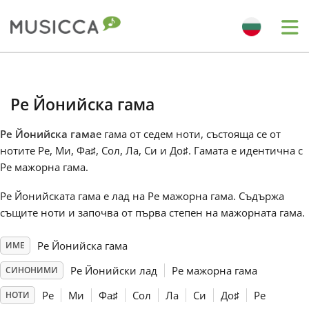
Me
Bahasa Indonesia
Ре Йонийска гама
Български
Ре Йонийска гама
е гама от седем ноти, състояща се от
нотите Ре, Ми, Фа
♯
, Сол, Ла, Си и До
♯
. Гамата е идентична с
Dansk
Ре мажорна гама.
Ре Йонийската гама е лад на Ре мажорна гама. Съдържа
Deutsch
същите ноти и започва от първа степен на мажорната гама.
Ре Йонийска гама
ИМЕ
English
Ре Йонийски лад
Ре мажорна гама
СИНОНИМИ
Español
Ре
Ми
Фа
♯
Сол
Ла
Си
До
♯
Ре
НОТИ