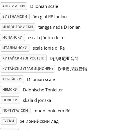
D Ionian scale
АНГЛИЙСКИ
Русский
âm giai Rê Ionian
ВИЕТНАМСКИ
tangga nada D Ionian
ИНДОНЕЗИЙСКИ
Svenska
escala jónica de re
ИСПАНСКИ
scala Ionia di Re
ИТАЛИАНСКИ
Tiếng Việt
D伊奥尼亚音阶
КИТАЙСКИ (ОПРОСТЕН)
Türkçe
D伊奧尼亞音階
КИТАЙСКИ (ТРАДИЦИОНЕН)
D Ionian scale
КОРЕЙСКИ
Українська
D-ionische Tonleiter
НЕМСКИ
skala d jońska
ПОЛСКИ
简体中文
modo Jónio em Ré
ПОРТУГАЛСКИ
ре ионийский лад
РУСКИ
繁體中文