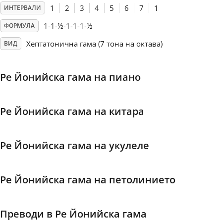
1
2
3
4
5
6
7
1
ИНТЕРВАЛИ
Français
1-1-½-1-1-1-½
ФОРМУЛА
Хептатонична гама (7 тона на октава)
ВИД
한국어
Ре Йонийска гама на пиано
हिन्दी
Ре Йонийска гама на китара
Italiano
Ре Йонийска гама на укулеле
日本語
Ре Йонийска гама на петолинието
Polski
Português
Преводи в Ре Йонийска гама