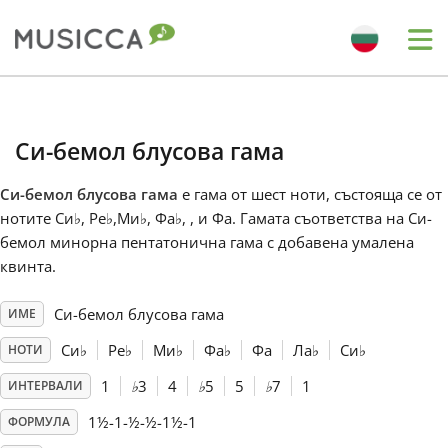
Me
Bahasa Indonesia
Си-бемол блусова гама
Български
Си-бемол блусова гама
е гама от шест ноти, състояща се от
нотите Си
♭
, Ре
♭
,Ми
♭
, Фа
♭
, , и Фа. Гамата съответства на Си-
Dansk
бемол минорна пентатонична гама с добавена умалена
квинта.
Deutsch
Си-бемол блусова гама
ИМЕ
Си
♭
Ре
♭
Ми
♭
Фа
♭
Фа
Ла
♭
Си
♭
НОТИ
English
1
♭
3
4
♭
5
5
♭
7
1
ИНТЕРВАЛИ
1½-1-½-½-1½-1
ФОРМУЛА
Español