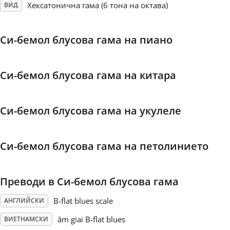
Хексатонична гама (6 тона на октава)
ВИД
Français
Си-бемол блусова гама на пиано
한국어
Си-бемол блусова гама на китара
हिन्दी
Си-бемол блусова гама на укулеле
Italiano
Си-бемол блусова гама на петолинието
日本語
Преводи в Си-бемол блусова гама
Polski
B-flat blues scale
АНГЛИЙСКИ
Português
âm giai B-flat blues
ВИЕТНАМСКИ