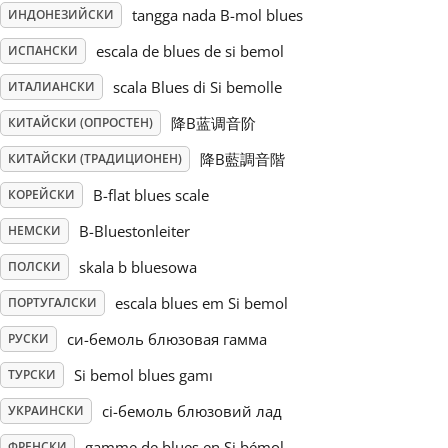
tangga nada B-mol blues
ИНДОНЕЗИЙСКИ
Русский
escala de blues de si bemol
ИСПАНСКИ
scala Blues di Si bemolle
ИТАЛИАНСКИ
Svenska
降B蓝调音阶
КИТАЙСКИ (ОПРОСТЕН)
降B藍調音階
КИТАЙСКИ (ТРАДИЦИОНЕН)
Tiếng Việt
B-flat blues scale
КОРЕЙСКИ
B-Bluestonleiter
НЕМСКИ
Türkçe
skala b bluesowa
ПОЛСКИ
Українська
escala blues em Si bemol
ПОРТУГАЛСКИ
си-бемоль блюзовая гамма
РУСКИ
简体中文
Si bemol blues gamı
ТУРСКИ
сі-бемоль блюзовий лад
УКРАИНСКИ
繁體中文
gamme de blues en Si bémol
ФРЕНСКИ