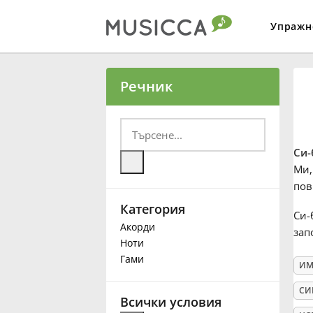
Упражн
Bahasa Indonesia
Речник
Български
Си-
Dansk
Ми,
пов
Категория
Deutsch
Си-
Акорди
зап
Ноти
English
Гами
ИМ
СИ
Español
Всички условия