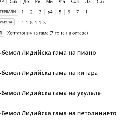
Си
♭
До
Ре
Ми
Фа
Сол
Ла
Си
♭
ТИ
1
2
3
♯
4
5
6
7
1
ТЕРВАЛИ
1-1-1-½-1-1-½
РМУЛА
Хептатонична гама (7 тона на октава)
Д
-бемол Лидийска гама на пиано
-бемол Лидийска гама на китара
-бемол Лидийска гама на укулеле
-бемол Лидийска гама на петолинието