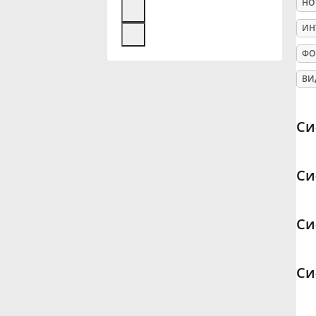
НО
Français
ИН
ФО
한국어
ВИ
हिन्दी
Си
Italiano
Си
日本語
Си
Polski
Си
Português