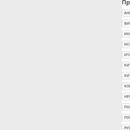
Пр
Русский
АН
ВИ
Svenska
ИН
ИС
Tiếng Việt
ИТ
КИ
Türkçe
КИ
Українська
КО
НЕ
简体中文
ПО
ПО
繁體中文
РУ