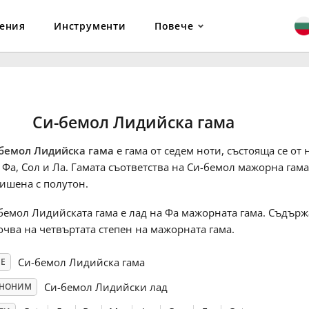
ения
Инструменти
Повече
Си-бемол Лидийска гама
бемол Лидийска гама
е гама от седем ноти, състояща се от 
 Фа, Сол и Ла. Гамата съответства на Си-бемол мажорна гама
ишена с полутон.
бемол Лидийската гама е лад на Фа мажорната гама. Съдърж
очва на четвъртата степен на мажорната гама.
Си-бемол Лидийска гама
Е
Си-бемол Лидийски лад
НОНИМ