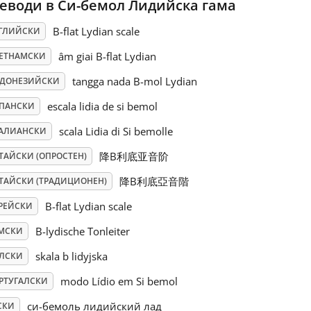
еводи в Си-бемол Лидийска гама
B-flat Lydian scale
ГЛИЙСКИ
âm giai B-flat Lydian
ЕТНАМСКИ
tangga nada B-mol Lydian
ДОНЕЗИЙСКИ
escala lidia de si bemol
ПАНСКИ
scala Lidia di Si bemolle
АЛИАНСКИ
降B利底亚音阶
ТАЙСКИ (ОПРОСТЕН)
降B利底亞音階
ТАЙСКИ (ТРАДИЦИОНЕН)
B-flat Lydian scale
РЕЙСКИ
B-lydische Tonleiter
МСКИ
skala b lidyjska
ЛСКИ
modo Lídio em Si bemol
РТУГАЛСКИ
си-бемоль лидийский лад
СКИ