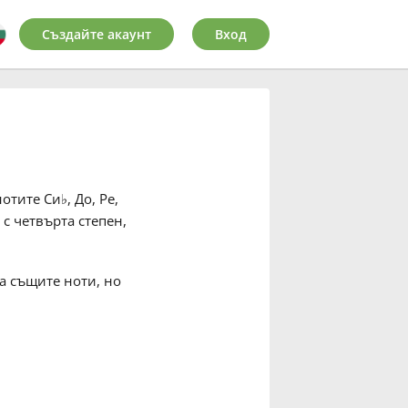
Създайте акаунт
Вход
нотите Си
♭
, До, Ре,
 с четвърта степен,
а същите ноти, но