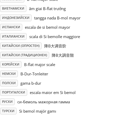
âm giai B-flat trưởng
ВИЕТНАМСКИ
Русский
tangga nada B-mol mayor
ИНДОНЕЗИЙСКИ
Svenska
escala de si bemol mayor
ИСПАНСКИ
scala di Si bemolle maggiore
ИТАЛИАНСКИ
Tiếng Việt
降B大调音阶
КИТАЙСКИ (ОПРОСТЕН)
降B大調音階
КИТАЙСКИ (ТРАДИЦИОНЕН)
Türkçe
B-flat major scale
КОРЕЙСКИ
B-Dur-Tonleiter
НЕМСКИ
Українська
gama b-dur
ПОЛСКИ
escala maior em Si bemol
ПОРТУГАЛСКИ
简体中文
си-бемоль мажорная гамма
РУСКИ
繁體中文
Si bemol majör gamı
ТУРСКИ