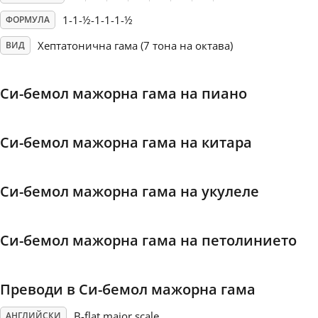
1-1-½-1-1-1-½
ФОРМУЛА
Français
Хептатонична гама (7 тона на октава)
ВИД
한국어
Си-бемол мажорна гама на пиано
हिन्दी
Си-бемол мажорна гама на китара
Italiano
Си-бемол мажорна гама на укулеле
日本語
Си-бемол мажорна гама на петолинието
Polski
Преводи в Си-бемол мажорна гама
Português
B-flat major scale
АНГЛИЙСКИ