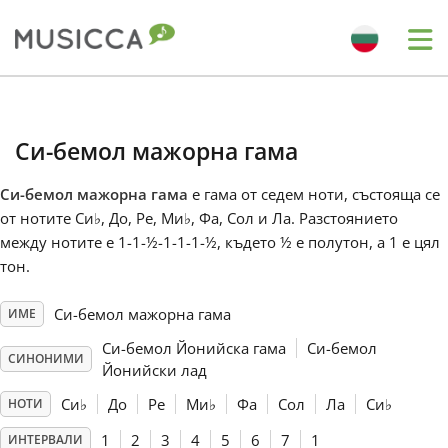
Me
Bahasa Indonesia
Си-бемол мажорна гама
Български
Си-бемол мажорна гама
е гама от седем ноти, състояща се
от нотите Си
♭
, До, Ре, Ми
♭
, Фа, Сол и Ла. Разстоянието
Dansk
между нотите е 1-1-½-1-1-1-½, където ½ е полутон, а 1 е цял
тон.
Deutsch
Си-бемол мажорна гама
ИМЕ
Си-бемол Йонийска гама
Си-бемол
СИНОНИМИ
English
Йонийски лад
Си
♭
До
Ре
Ми
♭
Фа
Сол
Ла
Си
♭
НОТИ
Español
1
2
3
4
5
6
7
1
ИНТЕРВАЛИ