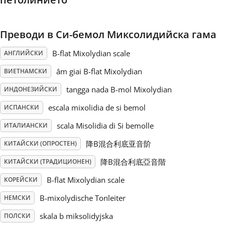
Русский
Преводи в Си-бемол Миксолидийска гама
Svenska
B-flat Mixolydian scale
АНГЛИЙСКИ
âm giai B-flat Mixolydian
ВИЕТНАМСКИ
Tiếng Việt
tangga nada B-mol Mixolydian
ИНДОНЕЗИЙСКИ
escala mixolidia de si bemol
ИСПАНСКИ
Türkçe
scala Misolidia di Si bemolle
ИТАЛИАНСКИ
降B混合利底亚音阶
КИТАЙСКИ (ОПРОСТЕН)
Українська
降B混合利底亞音階
КИТАЙСКИ (ТРАДИЦИОНЕН)
B-flat Mixolydian scale
КОРЕЙСКИ
简体中文
B-mixolydische Tonleiter
НЕМСКИ
繁體中文
skala b miksolidyjska
ПОЛСКИ