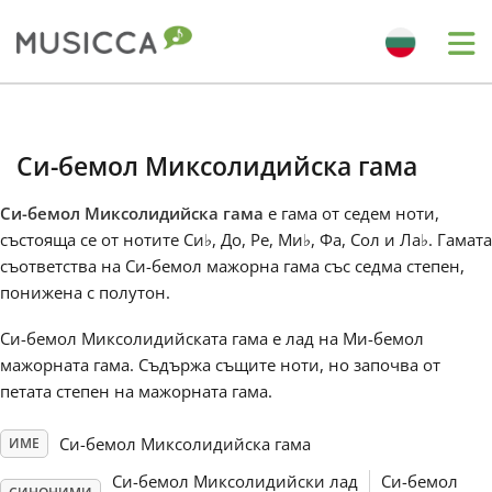
Me
Bahasa Indonesia
Си-бемол Миксолидийска гама
Български
Си-бемол Миксолидийска гама
е гама от седем ноти,
състояща се от нотите Си
♭
, До, Ре, Ми
♭
, Фа, Сол и Ла
♭
. Гамата
Dansk
съответства на Си-бемол мажорна гама със седма степен,
понижена с полутон.
Deutsch
Си-бемол Миксолидийската гама е лад на Mи-бемол
мажорната гама. Съдържа същите ноти, но започва от
петата степен на мажорната гама.
English
Си-бемол Миксолидийска гама
ИМЕ
Español
Си-бемол Миксолидийски лад
Си-бемол