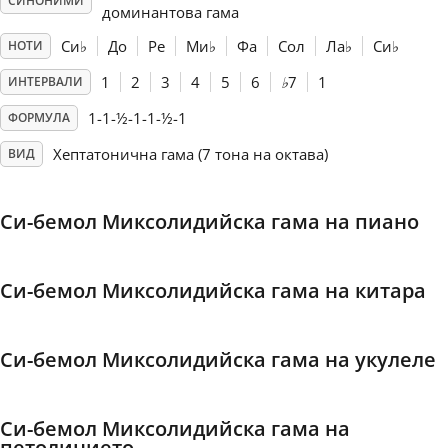
СИНОНИМИ
доминантова гама
Français
Си
♭
До
Ре
Ми
♭
Фа
Сол
Ла
♭
Си
♭
НОТИ
1
2
3
4
5
6
♭
7
1
ИНТЕРВАЛИ
한국어
1-1-½-1-1-½-1
ФОРМУЛА
Хептатонична гама (7 тона на октава)
ВИД
हिन्दी
Си-бемол Миксолидийска гама на пиано
Italiano
Си-бемол Миксолидийска гама на китара
日本語
Си-бемол Миксолидийска гама на укулеле
Polski
Си-бемол Миксолидийска гама на
Português
петолинието