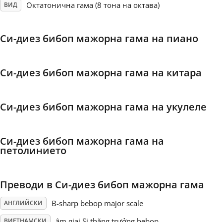
Октатонична гама (8 тона на октава)
ВИД
Français
Си-диез бибоп мажорна гама на пиано
한국어
Си-диез бибоп мажорна гама на китара
हिन्दी
Си-диез бибоп мажорна гама на укулеле
Italiano
Си-диез бибоп мажорна гама на
日本語
петолинието
Polski
Преводи в Си-диез бибоп мажорна гама
B-sharp bebop major scale
АНГЛИЙСКИ
Português
âm giai Si thăng trưởng bebop
ВИЕТНАМСКИ