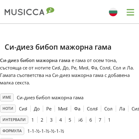
Me
Bahasa Indonesia
Си-диез бибоп мажорна гама
Български
Си-диез бибоп мажорна гама
е гама от осем тона,
състояща се от нотите Си
♯
, До
, Ре
, Ми
♯
, Фа
, Сол
♯
, Сол
и Ла
.
Dansk
Гамата съответства на Си-диез мажорна гама с добавена
малка секста.
Deutsch
Си-диез бибоп мажорна гама
ИМЕ
Си
♯
До
Ре
Ми
♯
Фа
Сол
♯
Сол
Ла
Си
НОТИ
English
1
2
3
4
5
♭
6
6
7
1
ИНТЕРВАЛИ
1-1-½-1-½-½-1-½
ФОРМУЛА
Español