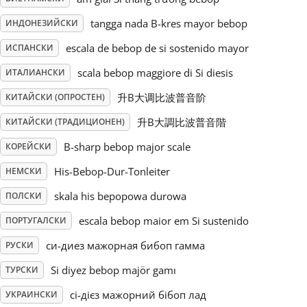
tangga nada B-kres mayor bebop
ИНДОНЕЗИЙСКИ
Русский
escala de bebop de si sostenido mayor
ИСПАНСКИ
Svenska
scala bebop maggiore di Si diesis
ИТАЛИАНСКИ
升B大调比波普音阶
КИТАЙСКИ (ОПРОСТЕН)
Tiếng Việt
升B大調比波普音階
КИТАЙСКИ (ТРАДИЦИОНЕН)
B-sharp bebop major scale
КОРЕЙСКИ
Türkçe
His-Bebop-Dur-Tonleiter
НЕМСКИ
skala his bepopowa durowa
ПОЛСКИ
Українська
escala bebop maior em Si sustenido
ПОРТУГАЛСКИ
си-диез мажорная бибоп гамма
РУСКИ
简体中文
Si diyez bebop majör gamı
ТУРСКИ
繁體中文
сі-дієз мажорний бібоп лад
УКРАИНСКИ