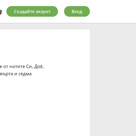
Създайте акаунт
Вход
е от нотите Си, До
♯
,
твърта и седма