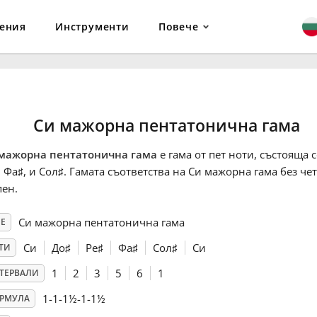
ения
Инструменти
Повече
Си мажорна пентатонична гама
мажорна пентатонична гама
е гама от пет ноти, състояща с
, Фа
♯
, и Сол
♯
. Гамата съответства на Си мажорна гама без че
пен.
Си мажорна пентатонична гама
Е
Си
До
♯
Ре
♯
Фа
♯
Сол
♯
Си
ТИ
1
2
3
5
6
1
ТЕРВАЛИ
1-1-1½-1-1½
РМУЛА