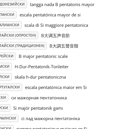
tangga nada B pentatonis mayor
ДОНЕЗИЙСКИ
escala pentatónica mayor de si
ПАНСКИ
scala di Si maggiore pentatonica
АЛИАНСКИ
B大调五声音阶
ТАЙСКИ (ОПРОСТЕН)
B大調五聲音階
ТАЙСКИ (ТРАДИЦИОНЕН)
B major pentatonic scale
РЕЙСКИ
H-Dur-Pentatonik-Tonleiter
МСКИ
skala h-dur pentatoniczna
ЛСКИ
escala pentatónica maior em Si
РТУГАЛСКИ
си мажорная пентатоника
СКИ
Si majör pentatonik gamı
РСКИ
сі лад мажорна пентатоніка
РАИНСКИ
gamme pentatonique majeure en Si
ЕНСКИ