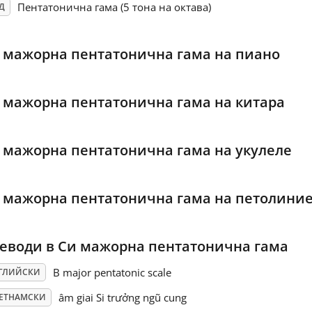
Пентатонична гама (5 тона на октава)
Д
 мажорна пентатонична гама на пиано
 мажорна пентатонична гама на китара
 мажорна пентатонична гама на укулеле
 мажорна пентатонична гама на петолини
еводи в Си мажорна пентатонична гама
B major pentatonic scale
ГЛИЙСКИ
âm giai Si trưởng ngũ cung
ЕТНАМСКИ