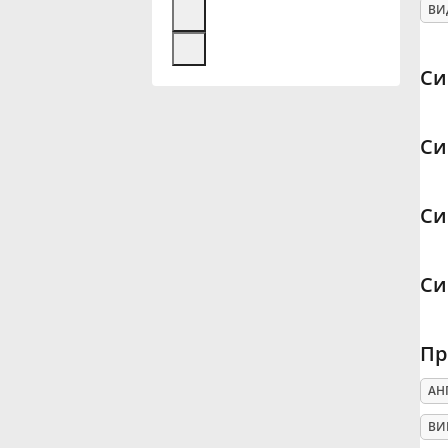
ВИ
Français
Си
한국어
Си
हिन्दी
Си
Italiano
Си
日本語
Пр
Polski
АН
Português
ВИ