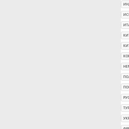
ИН
Русский
ИС
ИТ
Svenska
КИ
КИ
Tiếng Việt
КО
НЕ
Türkçe
ПО
Українська
ПО
РУ
简体中文
ТУ
УК
繁體中文
ФР