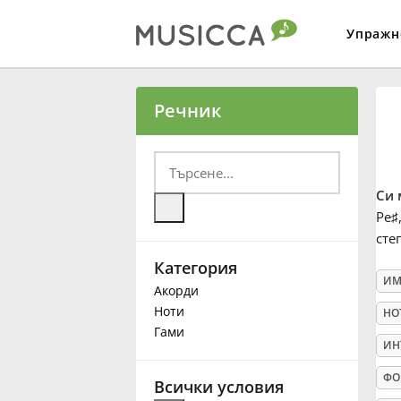
Упражн
Bahasa Indonesia
Речник
Български
Си 
Dansk
Ре
♯
сте
Категория
Deutsch
ИМ
Акорди
Ноти
НО
English
Гами
ИН
ФО
Español
Всички условия