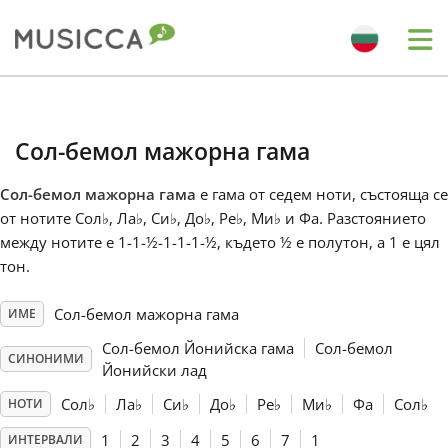
Me
Bahasa Indonesia
Сол-бемол мажорна гама
Български
Сол-бемол мажорна гама
е гама от седем ноти, състояща се
от нотите Сол
♭
, Ла
♭
, Си
♭
, До
♭
, Ре
♭
, Ми
♭
и Фа. Разстоянието
Dansk
между нотите е 1-1-½-1-1-1-½, където ½ е полутон, а 1 е цял
тон.
Deutsch
Сол-бемол мажорна гама
ИМЕ
Сол-бемол Йонийска гама
Сол-бемол
СИНОНИМИ
English
Йонийски лад
Сол
♭
Ла
♭
Си
♭
До
♭
Ре
♭
Ми
♭
Фа
Сол
♭
НОТИ
Español
1
2
3
4
5
6
7
1
ИНТЕРВАЛИ