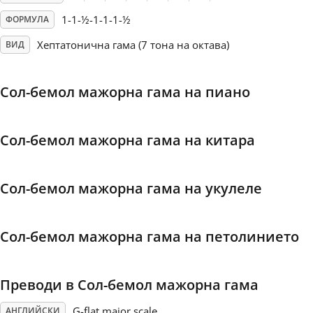
1-1-½-1-1-1-½
ФОРМУЛА
Français
Хептатонична гама (7 тона на октава)
ВИД
한국어
Сол-бемол мажорна гама на пиано
हिन्दी
Сол-бемол мажорна гама на китара
Italiano
Сол-бемол мажорна гама на укулеле
日本語
Сол-бемол мажорна гама на петолинието
Polski
Преводи в Сол-бемол мажорна гама
Português
G-flat major scale
АНГЛИЙСКИ