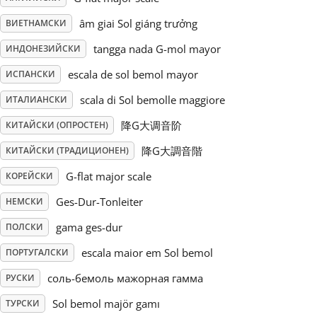
âm giai Sol giáng trưởng
ВИЕТНАМСКИ
Русский
tangga nada G-mol mayor
ИНДОНЕЗИЙСКИ
Svenska
escala de sol bemol mayor
ИСПАНСКИ
scala di Sol bemolle maggiore
ИТАЛИАНСКИ
Tiếng Việt
降G大调音阶
КИТАЙСКИ (ОПРОСТЕН)
降G大調音階
КИТАЙСКИ (ТРАДИЦИОНЕН)
Türkçe
G-flat major scale
КОРЕЙСКИ
Ges-Dur-Tonleiter
НЕМСКИ
Українська
gama ges-dur
ПОЛСКИ
escala maior em Sol bemol
ПОРТУГАЛСКИ
简体中文
соль-бемоль мажорная гамма
РУСКИ
繁體中文
Sol bemol majör gamı
ТУРСКИ