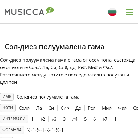
Me
Bahasa Indonesia
Сол-диез полуумалена гама
Български
Сол-диез полуумалена гама
е гама от осем тона, състояща
се от нотите Сол
♯
, Ла, Си, Си
♯
, До
, Ре
♯
, Ми
♯
и Фа
♯
.
Dansk
Разстоянието между нотите е последователно полутон и
цял тон.
Deutsch
Сол-диез полуумалена гама
ИМЕ
Сол
♯
Ла
Си
Си
♯
До
Ре
♯
Ми
♯
Фа
♯
С
НОТИ
English
1
♭
2
♭
3
3
♯
4
5
6
♭
7
1
ИНТЕРВАЛИ
½-1-½-1-½-1-½-1
ФОРМУЛА
Español