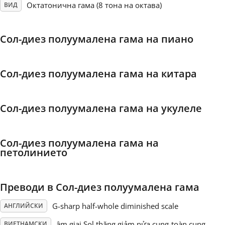
Октатонична гама (8 тона на октава)
ВИД
Français
Сол-диез полуумалена гама на пиано
한국어
Сол-диез полуумалена гама на китара
हिन्दी
Сол-диез полуумалена гама на укулеле
Italiano
Сол-диез полуумалена гама на
日本語
петолинието
Polski
Преводи в Сол-диез полуумалена гама
G-sharp half-whole diminished scale
АНГЛИЙСКИ
Português
âm giai Sol thăng giảm nửa cung-toàn cung
ВИЕТНАМСКИ