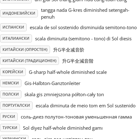
tangga nada G-kres diminished setengah-
Русский
ИНДОНЕЗИЙСКИ
penuh
escala de sol sostenido disminuida semitono-tono
ИСПАНСКИ
Svenska
scala diminuita (semitono - tono) di Sol diesis
ИТАЛИАНСКИ
升G半全减音阶
КИТАЙСКИ (ОПРОСТЕН)
Tiếng Việt
升G半全減音階
КИТАЙСКИ (ТРАДИЦИОНЕН)
G-sharp half-whole diminished scale
КОРЕЙСКИ
Türkçe
Gis-Halbton-Ganztonleiter
НЕМСКИ
Українська
skala gis zmniejszona półton-cały ton
ПОЛСКИ
escala diminuta de meio tom em Sol sustenido
ПОРТУГАЛСКИ
简体中文
соль-диез полутон-тоновая уменьшенная гамма
РУСКИ
Sol diyez half-whole diminished gamı
ТУРСКИ
繁體中文
УКРАИНСКИ