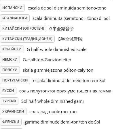
escala de sol disminuida semitono-tono
ИСПАНСКИ
Русский
scala diminuita (semitono - tono) di Sol
ИТАЛИАНСКИ
G半全减音阶
КИТАЙСКИ (ОПРОСТЕН)
Svenska
G半全減音階
КИТАЙСКИ (ТРАДИЦИОНЕН)
Tiếng Việt
G half-whole diminished scale
КОРЕЙСКИ
G-Halbton-Ganztonleiter
НЕМСКИ
Türkçe
skala g zmniejszona półton-cały ton
ПОЛСКИ
escala diminuta de meio tom em Sol
ПОРТУГАЛСКИ
Українська
соль полутон-тоновая уменьшенная гамма
РУСКИ
Sol half-whole diminished gamı
ТУРСКИ
简体中文
соль лад напівтон-тон
УКРАИНСКИ
gamme diminuée demi-ton/ton de Sol
ФРЕНСКИ
繁體中文