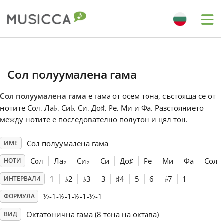
Me
Bahasa Indonesia
Сол полуумалена гама
Български
Сол полуумалена гама
е гама от осем тона, състояща се от
нотите Сол, Ла
♭
, Си
♭
, Си, До
♯
, Ре, Ми и Фа. Разстоянието
Dansk
между нотите е последователно полутон и цял тон.
Сол полуумалена гама
ИМЕ
Deutsch
Сол
Ла
♭
Си
♭
Си
До
♯
Ре
Ми
Фа
Сол
НОТИ
English
1
♭
2
♭
3
3
♯
4
5
6
♭
7
1
ИНТЕРВАЛИ
½-1-½-1-½-1-½-1
ФОРМУЛА
Español
Октатонична гама (8 тона на октава)
ВИД