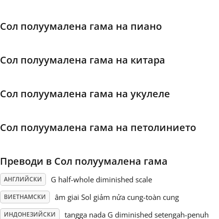
Français
Сол полуумалена гама на пиано
한국어
Сол полуумалена гама на китара
हिन्दी
Сол полуумалена гама на укулеле
Italiano
Сол полуумалена гама на петолинието
日本語
Преводи в Сол полуумалена гама
Polski
G half-whole diminished scale
АНГЛИЙСКИ
âm giai Sol giảm nửa cung-toàn cung
ВИЕТНАМСКИ
Português
tangga nada G diminished setengah-penuh
ИНДОНЕЗИЙСКИ