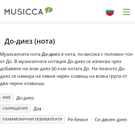
Me
Bahasa Indonesia
До-диез (нoта)
Български
Музикалната нота
До-диез
е нота, по-висока с половин тон
от До. В музикалната нотация До-диез се изписва чрез
добавяне на знак диез (
) към нотата До. На пианото До-
♯
Dansk
диез се намира на левия черен клавиш на всяка група от
два черни клавиша.
Deutsch
До-диез
ИМЕ
♯
До
СЪКРАЩЕНИЕ
English
Ре-бемол
Си-двоен диез
ЕНХАРМОНИЧНИ ЕКВИВАЛЕНТИ
Español