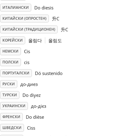
Do diesis
ИТАЛИАНСКИ
Русский
升C
КИТАЙСКИ (ОПРОСТЕН)
升C
КИТАЙСКИ (ТРАДИЦИОНЕН)
Svenska
올림다
올림도
КОРЕЙСКИ
Tiếng Việt
Cis
НЕМСКИ
cis
ПОЛСКИ
Türkçe
Dó sustenido
ПОРТУГАЛСКИ
до-диез
РУСКИ
Українська
Do diyez
ТУРСКИ
до-дієз
УКРАИНСКИ
简体中文
Do dièse
ФРЕНСКИ
Ciss
ШВЕДСКИ
繁體中文