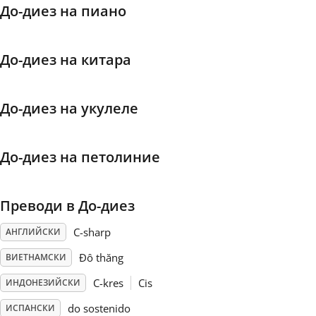
До-диез на пиано
Français
До-диез на китара
한국어
До-диез на укулеле
हिन्दी
До-диез на петолиние
Italiano
Преводи в До-диез
日本語
C-sharp
АНГЛИЙСКИ
Polski
Đô thăng
ВИЕТНАМСКИ
C-kres
Cis
ИНДОНЕЗИЙСКИ
Português
do sostenido
ИСПАНСКИ