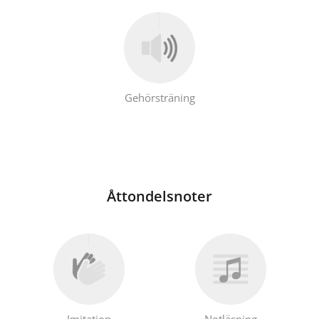
Français
한국어
Gehörsträning
हिन्दी
Italiano
Åttondelsnoter
日本語
Polski
Português
Imitation
Notläsning