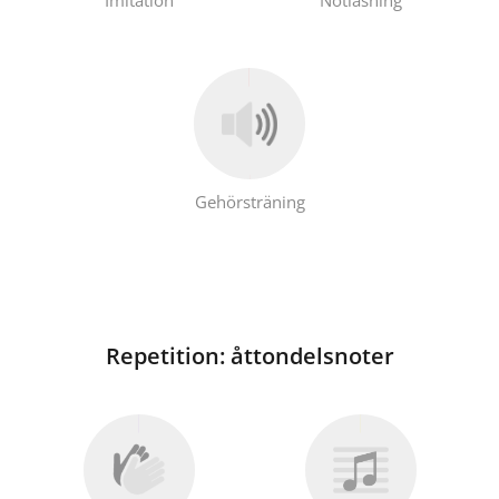
Русский
Svenska
Tiếng Việt
Gehörsträning
Türkçe
Українська
Repetition: åttondelsnoter
简体中文
繁體中文