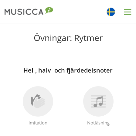
Bahasa Indonesia
Övningar: Rytmer
Български
Hel-, halv- och fjärdedelsnoter
Dansk
Deutsch
English
Imitation
Notläsning
Español