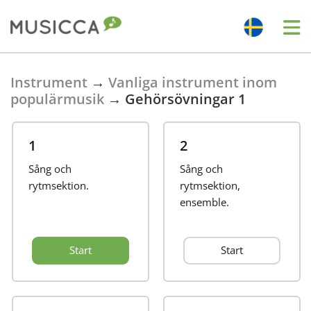
Bahasa Indonesia
Instrument
→
Vanliga instrument inom
populärmusik
→
Gehörsövningar 1
Български
1
2
Dansk
Sång och
Sång och
rytmsektion.
rytmsektion,
ensemble.
Deutsch
Start
Start
English
Español