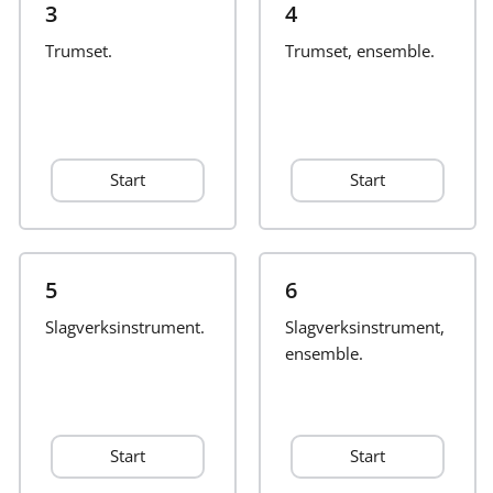
3
4
Français
Trumset.
Trumset, ensemble.
한국어
Start
Start
हिन्दी
Italiano
5
6
Slagverksinstrument.
日本語
Slagverksinstrument,
ensemble.
Polski
Start
Start
Português