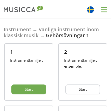
Bahasa Indonesia
Instrument
→
Vanliga instrument inom
klassisk musik
→
Gehörsövningar 1
Български
1
2
Dansk
Instrumentfamiljer.
Instrumentfamiljer,
ensemble.
Deutsch
Start
Start
English
Español