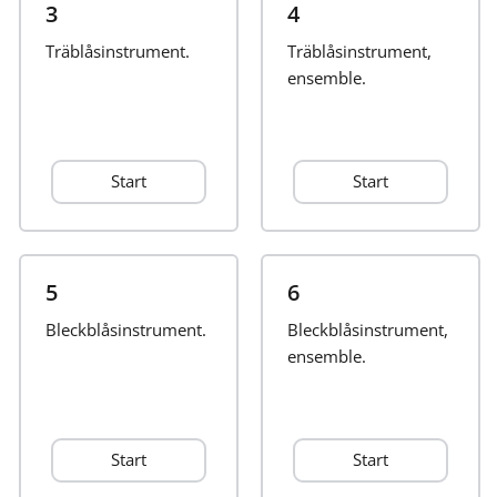
3
4
Français
Träblåsinstrument.
Träblåsinstrument,
ensemble.
한국어
Start
Start
हिन्दी
Italiano
5
6
Bleckblåsinstrument.
日本語
Bleckblåsinstrument,
ensemble.
Polski
Start
Start
Português