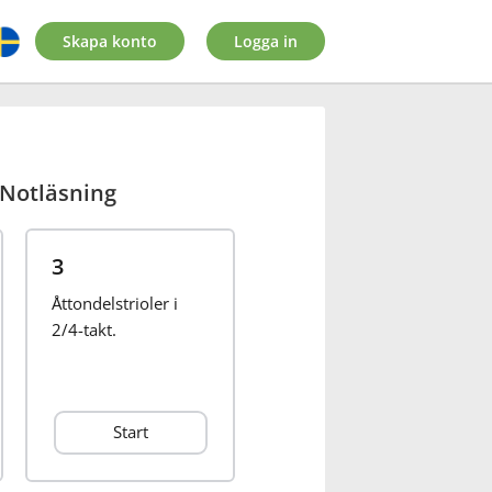
Skapa konto
Logga in
Notläsning
3
Åttondelstrioler i
2/4-takt.
Start