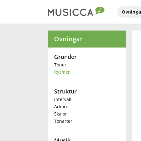
Övninga
Bahasa Indonesia
Övningar
Български
Grunder
Toner
Rytmer
Dansk
Struktur
Deutsch
Intervall
Ackord
English
Skalor
Tonarter
Español
Musik