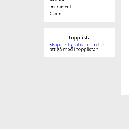
Instrument
Français
Genrer
한국어
Topplista
Skapa ett gratis konto
för
हिन्दी
att gå med i topplistan
Italiano
日本語
Polski
Português