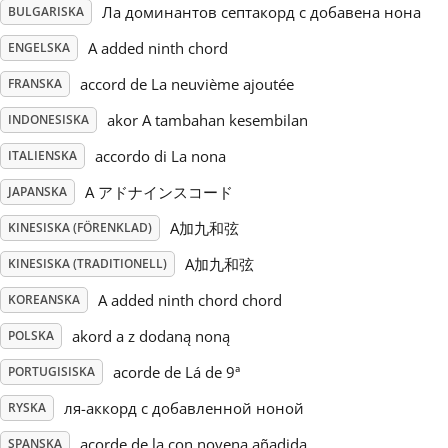
Ла доминантов септакорд с добавена нона
BULGARISKA
Русский
A added ninth chord
ENGELSKA
accord de La neuvième ajoutée
FRANSKA
Svenska
akor A tambahan kesembilan
INDONESISKA
accordo di La nona
ITALIENSKA
Tiếng Việt
A アドナインスコード
JAPANSKA
A加九和弦
KINESISKA (FÖRENKLAD)
Türkçe
A加九和弦
KINESISKA (TRADITIONELL)
Українська
A added ninth chord chord
KOREANSKA
akord a z dodaną noną
POLSKA
简体中文
acorde de Lá de 9ª
PORTUGISISKA
ля-аккорд с добавленной ноной
RYSKA
繁體中文
acorde de la con novena añadida
SPANSKA