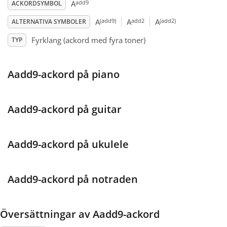
add9
A
ACKORDSYMBOL
Français
(add9)
add2
(add2)
A
A
A
ALTERNATIVA SYMBOLER
Fyrklang (ackord med fyra toner)
TYP
한국어
Aadd9-ackord på piano
हिन्दी
Aadd9-ackord på guitar
Italiano
Aadd9-ackord på ukulele
日本語
Aadd9-ackord på notraden
Polski
Översättningar av Aadd9-ackord
Português