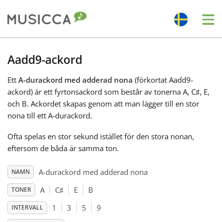
Me
Bahasa Indonesia
Aadd9-ackord
Ett
A-durackord med adderad nona
(förkortat Aadd9-
Български
ackord) är ett fyrtonsackord som består av tonerna A, C
♯
, E,
och B. Ackordet skapas genom att man lägger till en stor
Dansk
nona till ett A-durackord.
Ofta spelas en stor sekund istället för den stora nonan,
Deutsch
eftersom de båda är samma ton.
A-durackord med adderad nona
NAMN
English
A
C
♯
E
B
TONER
1
3
5
9
INTERVALL
Español