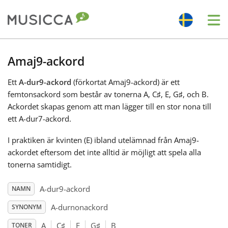
Me
Bahasa Indonesia
Amaj9-ackord
Ett
A-dur9-ackord
(förkortat Amaj9-ackord) är ett
Български
femtonsackord som består av tonerna A, C
♯
, E, G
♯
, och B.
Ackordet skapas genom att man lägger till en stor nona till
Dansk
ett A-dur7-ackord.
I praktiken är kvinten (E) ibland utelämnad från Amaj9-
Deutsch
ackordet eftersom det inte alltid är möjligt att spela alla
tonerna samtidigt.
English
A-dur9-ackord
NAMN
A-durnonackord
SYNONYM
Español
A
C
♯
E
G
♯
B
TONER