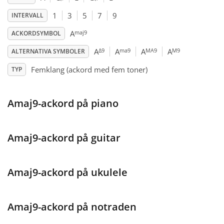
1
3
5
7
9
INTERVALL
Français
maj9
A
ACKORDSYMBOL
Δ9
ma9
MA9
M9
A
A
A
A
ALTERNATIVA SYMBOLER
한국어
Femklang (ackord med fem toner)
TYP
हिन्दी
Amaj9-ackord på piano
Italiano
Amaj9-ackord på guitar
日本語
Amaj9-ackord på ukulele
Polski
Amaj9-ackord på notraden
Português