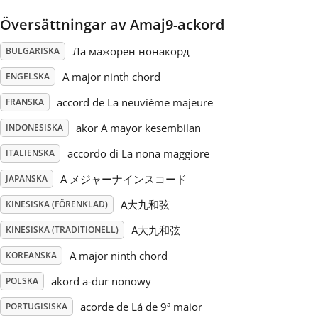
Översättningar av Amaj9-ackord
Русский
Ла мажорен нонакорд
BULGARISKA
Svenska
A major ninth chord
ENGELSKA
accord de La neuvième majeure
FRANSKA
Tiếng Việt
akor A mayor kesembilan
INDONESISKA
accordo di La nona maggiore
ITALIENSKA
Türkçe
A メジャーナインスコード
JAPANSKA
A大九和弦
KINESISKA (FÖRENKLAD)
Українська
A大九和弦
KINESISKA (TRADITIONELL)
A major ninth chord
简体中文
KOREANSKA
akord a-dur nonowy
POLSKA
繁體中文
acorde de Lá de 9ª maior
PORTUGISISKA